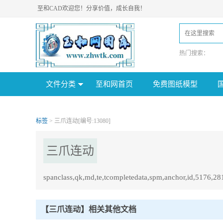
至和CAD欢迎您！分享价值，成长自我！
热门搜索：
文件分类
至和网首页
免费图纸模型
标签
> 三爪连动[编号:13080]
三爪连动
spanclass,qk,md,te,tcompletedata,spm,anchor,id,5176,2
三爪连动Tag内容描述：
1、spanclass,qk,md,te,tcompletedata,spm,anchor,id,5176,28103460,0,i40,
【三爪连动】相关其他文档