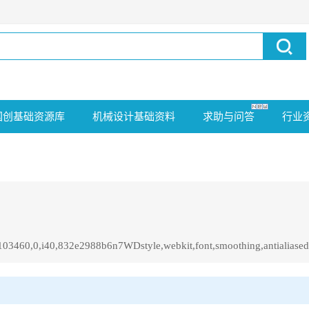
国创基础资源库
机械设计基础资料
求助与问答
行业
8103460,0,i40,832e2988b6n7WDstyle,webkit,font,smoothing,antialiased
832e2988b6n7WDstyle,webkit,font,smoothing,antialiased。