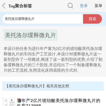
Tag聚合标签
登录
菜单
搜索
美托洛尔缓释微丸片
本设计的任务为进行年产量为2亿片的琥珀酸美托洛尔缓
释微丸片的车间生产工艺设计,本设计对缓释微丸片这一
新剂型作了一些概述,阐述了这一新剂型的优势,介绍了制
备缓释微丸片的三个阶段,并总结出了一个制备缓释微丸
片的工艺流程,先用流化床用底喷的方式对,
美托洛尔缓释微丸片Tag内容描述：
1、本设计的任务为进行年产量为2亿片的琥珀酸美托洛
【美托洛尔缓释微丸片】相关其他文档
尔缓释微丸片的车间生产工艺设计,本设计对缓释微丸片
这一新剂型作了一些概述,阐述了这一新剂型的优势,介绍
了制备缓释微丸片的三个阶段,并总结出了一个制备缓释
年产2亿片琥珀酸美托洛尔缓释微丸片的
微丸片的工艺流程,先用流化床用底喷的方式对。
生产712985