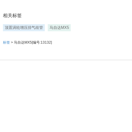
相关标签
顶置涡轮增压排气歧管
马自达MX5
标签
> 马自达MX5[编号:13132]