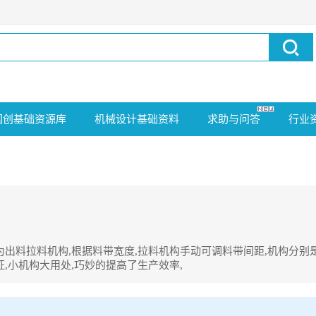
国创基础资源库
机械设计基础资料
求助与问答
行业
为出料拉料机构,根据料带宽度,拉料机构手动可调料带间距,机构分别
,小机构大用处,巧妙的提高了生产效率,
机构,根据料带宽度,拉料机构手动可调料带间距,机构分别是固定在注塑机两侧的,机构