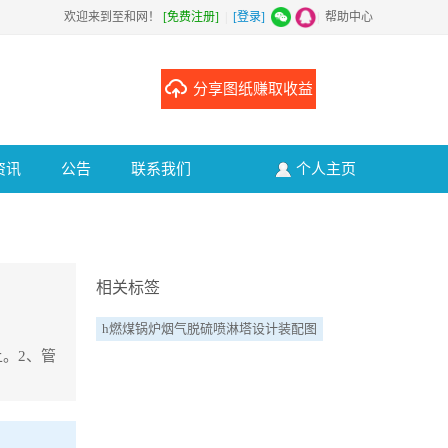
欢迎来到至和网！
[免费注册]
|
[登录]
|
帮助中心
分享图纸赚取收益
资讯
公告
联系我们
个人主页
相关标签
h燃煤锅炉烟气脱硫喷淋塔设计装配图
上。2、管