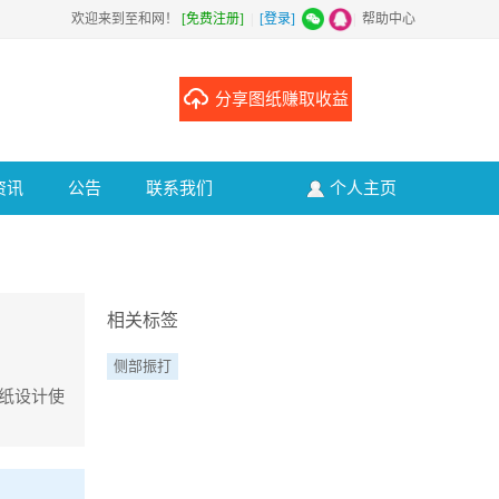
欢迎来到至和网！
[免费注册]
|
[登录]
|
帮助中心
分享图纸赚取收益
资讯
公告
联系我们
个人主页
相关标签
侧部振打
图纸设计使
除尘。