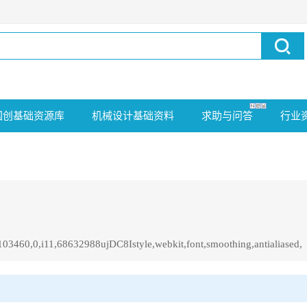
国创基础资源库
机械设计基础资料
求助与问答
行业
103460,0,i11,68632988ujDC8Istyle,webkit,font,smoothing,antialiased,
8632988ujDC8Istyle,webkit,font,smoothing,antialiased。