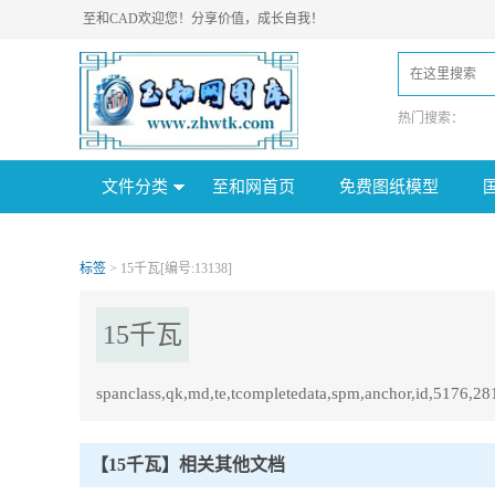
至和CAD欢迎您！分享价值，成长自我！
热门搜索：
文件分类
至和网首页
免费图纸模型
标签
> 15千瓦[编号:13138]
15千瓦
spanclass,qk,md,te,tcompletedata,spm,anchor,id,5176,28
15千瓦Tag内容描述：
1、spanclass,qk,md,te,tcompletedata,spm,anchor,id,5176,28103460,0,i11,6
【15千瓦】相关其他文档