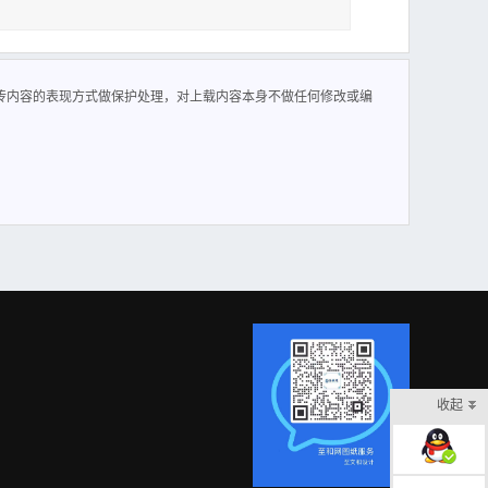
、设计题目5 二、塑件分析 7 三、所选材料的成型特性与工艺参
计与计 算14 八、脱模机构的设 计22 九、合模导向机构的设
传内容的表现方式做保护处理，对上载内容本身不做任何修改或编
 22 引引 言言 本说明书为机械类塑料模注射模具设计说明书，是
计指 导书，毕业设计说明书，毕业设计体会，参考文献等。
，如塑件的成型工艺，塑料脱模机构的设计。 本说明书在编
设计过程中难免有错误之处，敬请各位老师批评指 正。
收起
在线客服