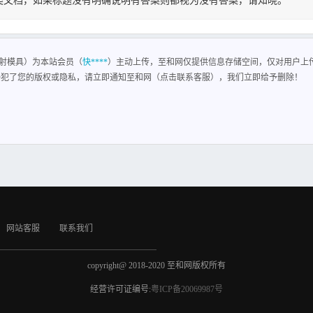
类文档，如果标题没有明确说明有答案则都视为没有答案，请知晓。
射模具
明 目目 录录 引引 言言2 毕业设计指导书毕业设计指导书 2 设计说明书设计说明书5 一
设计10 五、分型面的选择及型腔布置13 六、排气系统的设 计14 七、 成型零部件的设
射模具）为本站会员（
快****
）主动上传，至和网仅提供信息存储空间，仅对用户上
系统的设计与计算25 十一、设计小 结27 十二、模架的选 择29 十三、 参考文献 29
侵犯了您的版权或隐私，请立即通知至和网（点击联系客服），我们立即给予删除！
手册上的 设计过程及相关工艺编写的。本说明书的内容包括：毕业设计任务书，毕业设
力求符合设计步骤，详细说明了塑料注射模具设计方法，以 及各种参数的具体计算方法
蓉老师关同学的大力支持和热情帮助，在此 谨以致意。 由于本人设计水平有限，在
网站客服
联系我们
copyright@ 2018-2020 至和网版权所有
经营许可证编号:
粤ICP备20069987号