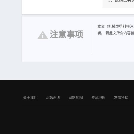
5、试题试卷
机械类塑料模注
11 计算内容 说 
数8 四、浇注系统的
本文（机械类塑料模注
计24 十、温度调节
注意事项
辑。 若此文所含内容
根据塑料模具设计
编写本说明书时，
写过程中，得到有张
关于我们
网站声明
网站地图
资源地图
友情链接