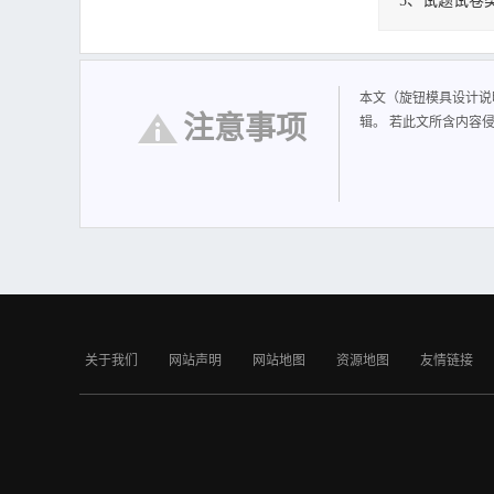
5、试题试卷
旋钮模具设计说
1 旋纽模具的设计
大、不易分解。 质
本文（旋钮模具设计说
取高料温、模温，可
注意事项
辑。 若此文所含内容
气。 质透明，要注
形，结构比较简单。 
要求，一般可采用 
4.5mm，最小处为 2
关于我们
网站声明
网站地图
资源地图
友情链接