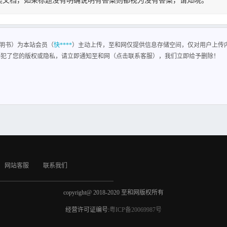
类文档，如果标题没有明确说明有答案则都视为没有答案，请知晓。
明书
 一、塑件的工艺性分析 1、塑件的原材料分析 塑件的材料采用聚甲基丙烯酸 甲酯，属
脆、表面硬度低。 流动性中等，溢边值 0.03mm 左右 ，易发生填充不良、缩孔、凹
明书）为本站会员（
快****
）主动上传，至和网仅提供信息存储空间，仅对用户上传
增加流动性， 降低内应力、方向性，改善透明度及强度。 模具浇注系统应对料流阻
侵犯了您的版权或隐私，请立即通知至和网（点击联系客服），我们立即给予删除！
意防止出现气泡、银丝、熔接痕及滞料分解、混入杂质。 2、塑件的结构和尺寸精度及表
2）塑件尺寸精度的分析 该零件的重要尺寸，如，30.90.09mm 的尺寸精度为 3 级，次重
8 级精度。 由以上的分析可见，该零件的尺寸精度属中等偏上，对应模具相关零件尺
.25mm， 壁厚差为
网站客服
联系我们
copyright@ 2018-2020 至和网版权所有
经营许可证编号:
粤ICP备20069987号