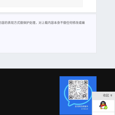
热塑性塑料，该塑料具有 如下的成型特性： 无定形料、吸湿性
痕、 熔接痕等缺陷。 宜取高压注射，在不出现缺陷的条件下宜
内容的表现方式做保护处理，对上载内容本身不做任何修改或编
力小，脱模斜度应大，顶出均匀，表面粗糙度应 好，注意排
面质量分析 1）塑件的结构分析 2 该零件的总体形状为圆
要尺寸 3.750.07mm 的尺寸精度为 4 级，其它尺寸均无公差
寸 的加工可保证。从塑件的壁厚上来看，壁厚最大处为
收起
在线客服