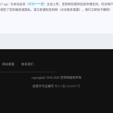
17.zip）为本站会员（
可可****里
）主动上传，至和网仅提供信息存储空间，仅对用
容侵犯了您的版权或隐私，请立即通知至和网（点击联系客服），我们立即给予删除！
网站客服
联系我们
copyright@ 2018-2020 至和网版权所有
经营许可证编号:
粤ICP备20069987号