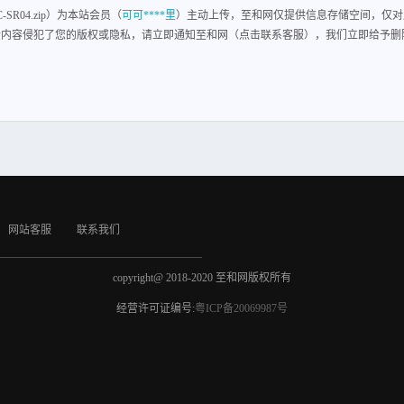
SR04.zip）为本站会员（
可可****里
）主动上传，至和网仅提供信息存储空间，仅对
含内容侵犯了您的版权或隐私，请立即通知至和网（点击联系客服），我们立即给予删
网站客服
联系我们
copyright@ 2018-2020 至和网版权所有
经营许可证编号:
粤ICP备20069987号