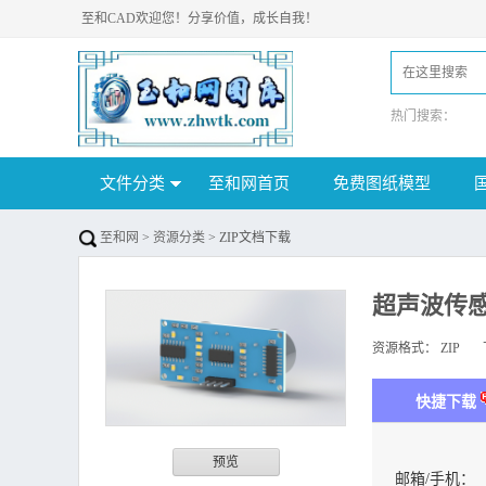
至和CAD欢迎您！分享价值，成长自我！
热门搜索：
文件分类
至和网首页
免费图纸模型
至和网
>
资源分类
> ZIP文档下载
超声波传感器
资源格式：
ZIP
下
快捷下载
预览
邮箱/手机：