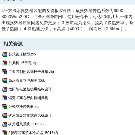
4平方汽水换热器装配图及管板零件图：该换热器传热系数为6000-
8000W/m2.0C； 2.全不锈钢制作，使用寿命长，可达20年以上,十年内
出现换热器质量问题免费更换； 3.改层流为湍流，提高了换热效率，降
低了热阻； 4.换热速度快，耐高温（400℃），耐高压（2.5Mpa）。
相关资源
卧式铣床模型.zip
引风机 15千瓦.zip
工业强制热风循环干燥箱.zip
高压流量管泄漏测试机
太阳能电池板抗爆结构设计
蜗壳式离心径向排烟风机
卧式空冷换热器.zip
矿用防爆对旋式通风机设计
矿用通风系统1316017
8管程脱离子水冷却器1501648