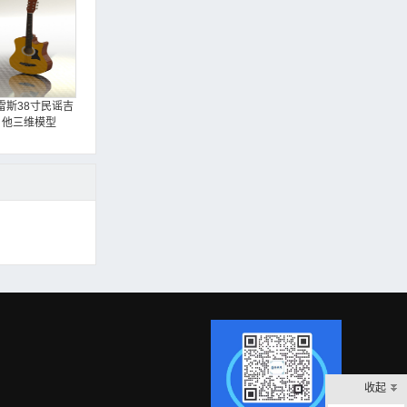
雷斯38寸民谣吉
他三维模型
收起