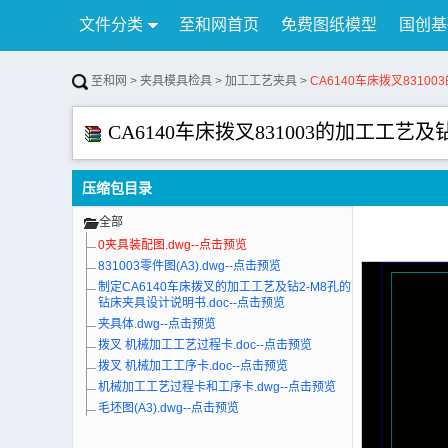
文件分类
至和网首页
免费图纸模型
国创基
行业资讯
公告
联系我们
至和网
>
夹具模具检具
>
加工工艺夹具
>
CA6140车床拨叉8310
CA6140车床拨叉831003的加工工艺
压缩包目录
全部
0夹具装配图.dwg--点击预览
831003零件图(A3).dwg--点击预览
制定CA6140车床拨叉的加工工艺及钻2-M8孔的
钻床夹具设计说明书.doc--点击预览
夹具体.dwg--点击预览
拨叉 机械加工工艺过程卡.doc--点击预览
拨叉 机械加工工序卡.doc--点击预览
机械加工工艺过程卡和工序卡.dwg--点击预览
毛坯图(A3).dwg--点击预览