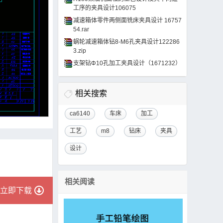
工序的夹具设计106075
减速箱体零件两侧面铣床夹具设计 16757
54.rar
蜗轮减速箱体钻8-M6孔夹具设计122286
3.zip
支架钻Φ10孔加工夹具设计（1671232）
相关搜索
ca6140
车床
加工
工艺
m8
钻床
夹具
设计
相关阅读
立即下载