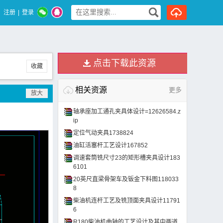
注册
|
登录
点击下载此资源
收藏
相关资源
更多
轴承座加工通孔夹具体设计=12626584.z
ip
定位气动夹具1738824
油缸活塞杆工艺设计167852
调速套筒铣尺寸23的矩形槽夹具设计183
6101
20英尺直梁骨架车及钣金下料图118033
8
柴油机连杆工艺及铣顶面夹具设计11791
6
R180柴油机曲轴的工艺设计及其中两道