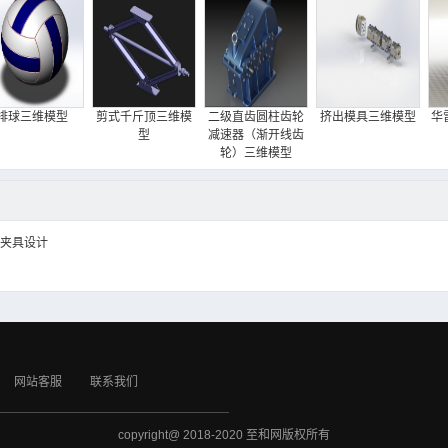
排球三维模型
剪式千斤顶三维模
二级直齿圆柱齿轮
挤出模具三维模型
华
型
减速器（渐开线齿
轮）三维模型
床夹具设计
网站客服
联系我们
copyright@ 2018-2020 至和网版权所有