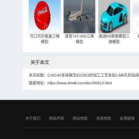
可口可乐瓶盖三维
波音747-400三维
奥迪R8表面模型三
模型
模型
维模型
关于本文
本文标题：CA6140车床拨叉831003的加工工艺及钻2-M8孔的钻
链接地址：
https://www.zhwtk.com/doc/96810.html
散热风扇三维模型
高尔夫球三维模型
插孔三维模型
关于我们
网站声明
网站地图
资源地图
友情链接