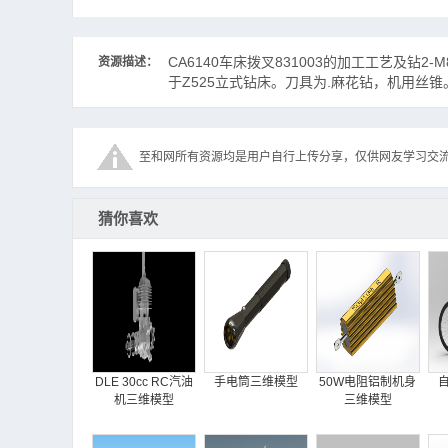
CA6140车床拨叉831003的加工工艺及钻
资源描述：
于Z525立式钻床。刀具为.麻花钻，机用丝
至和网所有资源均是用户自行上传分享，仅供网友学习交
猜你喜欢
DLE 30cc RC汽油
手电筒三维模型
50W电阻铝制机身
机三维模型
三维模型