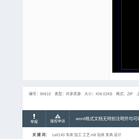
编号：
96810
类型：
共享资源
大小：
458.02KB
格式：
ZIP
word格式文档无特别注明外均
版权申诉
举报
关 键 词：
ca6140 车床 加工 工艺 m8 钻床 夹具 设计