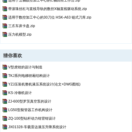
适用于五轴数控加工中心的C轴回转工作台.zip
带滚珠丝杠与直线导轨的数控X轴直线驱动系统.zip
适用于数控加工中心的30刀位 HSK-A63 链式刀库.zip
三爪车床卡盘.zip
压力机模型.zip
猜你喜欢
V型虎钳的设计与制造
TKJ系列电梯轿厢结构设计
YZJ压装机整机液压系统设计(论文+DWG图纸)
KS-冷镦机设计
ZJ-600型罗茨真空泵的设计
LG50型裂管器工作机构设计
ZQ-100型钻杆动力钳背钳设计
JX01328-车载雷达液压升降系统设计