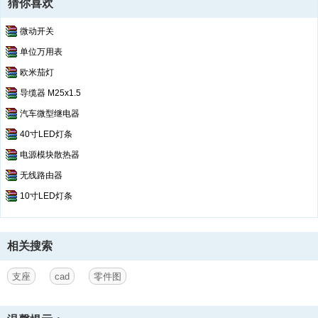
猜你喜欢
微动开关
单位万用表
欧米茄灯
导缆器 M25x1.5
汽车微型继电器
40寸LED灯条
电源模块散热器
无线路由器
10寸LED灯条
相关搜索
支座
cad
零件图