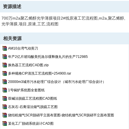
资源描述
700万m2a聚乙烯醇光学薄膜项目2#线原液工艺流程图,m2a,聚乙烯醇,
光学薄膜,项目,原液,工艺,流程图
相关资源
AM10台湾气动剪刀
年产2亿片琥珀酸美托洛尔缓释微丸片的生产712985
换热器工艺流程CAD图.zip
多种规格CIP清洗工艺流程图+254900.rar
20000m3城市污水处理厂综合设计（城市污水处理厂综合设计）
1号锅炉系统图全套图纸
双碱法脱硫工艺流程图CAD图纸
石灰石-石膏湿法烟气脱硫工艺图
烧结机烟气SCR脱硝平立面布置图-烧结机烟气SCR脱硝平立面布置图
某化工厂脱硝系统设计CAD图