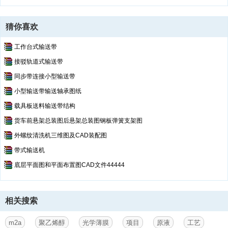
猜你喜欢
工作台式输送带
接驳轨道式输送带
同步带连接小型输送带
小型输送带输送轴承图纸
载具板送料输送带结构
货车前悬架总装图后悬架总装图钢板弹簧支架图
外螺纹清洗机三维图及CAD装配图
带式输送机
底层平面图和平面布置图CAD文件44444
相关搜索
m2a
聚乙烯醇
光学薄膜
项目
原液
工艺