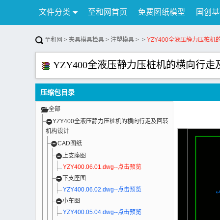
文件分类
至和网首页
免费图纸模型
国创基
行业资讯
公告
联系我们
至和网
>
夹具模具检具
>
注塑模具
>
>
YZY400全液压静力压桩
YZY400全液压静力压桩机的横向行
压缩包目录
全部
YZY400全液压静力压桩机的横向行走及回转
机构设计
CAD图纸
上支座图
YZY400.06.01.dwg--点击预览
下支座图
YZY400.06.02.dwg--点击预览
小车图
YZY400.05.04.dwg--点击预览