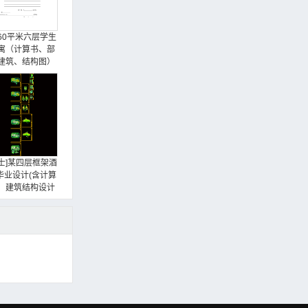
860平米六层学生
寓（计算书、部
建筑、结构图）
学士]某四层框架酒
毕业设计(含计算
、建筑结构设计
图)