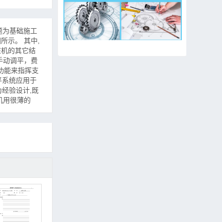
课题为基础施工
所示。 其中,
桩机的其它结
手动调平，费
断功能来指挥支
平系统应用于
为经验设计,既
机用很薄的