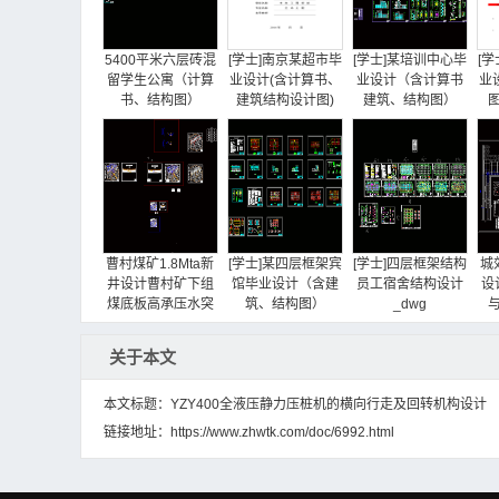
5400平米六层砖混
[学士]南京某超市毕
[学士]某培训中心毕
[
留学生公寓（计算
业设计(含计算书、
业设计（含计算书
业
书、结构图）
建筑结构设计图)
建筑、结构图）
曹村煤矿1.8Mta新
[学士]某四层框架宾
[学士]四层框架结构
城
井设计曹村矿下组
馆毕业设计（含建
员工宿舍结构设计
设
煤底板高承压水突
筑、结构图）
_dwg
出条件剖析及底板
含
关于本文
本文标题：YZY400全液压静力压桩机的横向行走及回转机构设计
链接地址：
https://www.zhwtk.com/doc/6992.html
7305平米七层砖混
陈四楼矿1.5Mta新
4400平米六层公寓
学生公寓（计算
井设计深部软岩巷
宿舍楼（计算书、