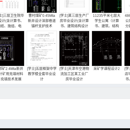
学士]三层卫生院毕
曹村煤矿0.45Mta
[学士]某三层生产厂
11235平米七层大
4
设计(含计算书、
新井设计深部巷道
房毕业设计(含计算
学生公寓（计算
公
图纸、施组、电
锚杆支护技术
书、建筑结构设计
书、建筑、结构
分
算、横道图)
图)
图）
郊矿2.4Mta新井
[学士]五层框架中学
[学士]天津市空港物
采矿学课程设计2
[
计矿用充填材料
教学楼全套毕业设
流加工区某工业厂
店
与充填技术发展
计
房毕业设计
书