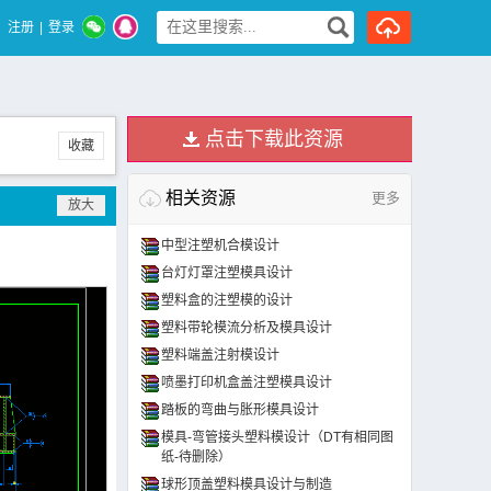
注册
|
登录
点击下载此资源
收藏
相关资源
更多
中型注塑机合模设计
台灯灯罩注塑模具设计
塑料盒的注塑模的设计
塑料带轮模流分析及模具设计
塑料端盖注射模设计
喷墨打印机盒盖注塑模具设计
踏板的弯曲与胀形模具设计
模具-弯管接头塑料模设计（DT有相同图
纸-待删除）
球形顶盖塑料模具设计与制造