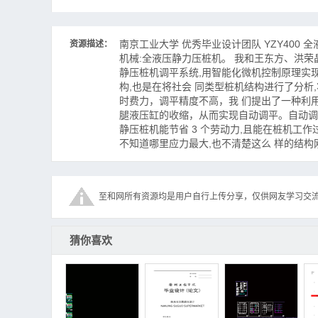
YZY400.05.04-01.dwg--点击预览
YZY400.05.04-02.dwg--点击预览
YZY400.05.04-03.dwg--点击预览
南京工业大学 优秀毕业设计团队 YZY400 全
资源描述：
YZY400.05.04-04.dwg--点击预览
机械:全液压静力压桩机。 我和王东方、洪荣
YZY400.05.04-05.dwg--点击预览
静压桩机调平系统,用智能化微机控制原理实现
YZY400.05.04-06.dwg--点击预览
构,也是在将社会 同类型桩机结构进行了分析
YZY400.05.04.01-01.dwg--点击预览
时费力，调平精度不高，我 们提出了一种利用 
YZY400.05.04.01-02.dwg--点击预览
腿液压缸的收缩，从而实现自动调平。自动调
YZY400.05.04.01-04.dwg--点击预览
静压桩机能节省 3 个劳动力,且能在桩机工
YZY400.05.04.01-05.dwg--点击预览
不知道哪里应力最大,也不清楚这么 样的结构
YZY400.05.04.01-06.dwg--点击预览
YZY400.05.04.01-07.dwg--点击预览
YZY400.05.04.01-08.dwg--点击预览
至和网所有资源均是用户自行上传分享，仅供网友学习交
YZY400.06-01.dwg--点击预览
毕业设计论文
YZY400全液压静力压桩机的横向行走及回
猜你喜欢
转机构设计.doc--点击预览
3－YZY400型静压桩机设计总结.doc--点击预
览