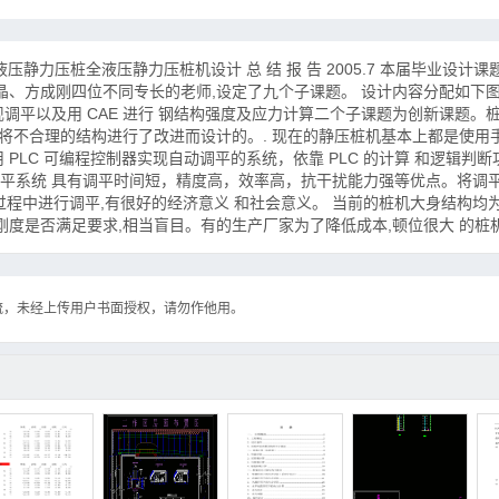
液压静力压桩全液压静力压桩机设计 总 结 报 告 2005.7 本届毕业设计
晶、方成刚四位不同专长的老师,设定了九个子课题。 设计内容分配如下图
调平以及用 CAE 进行 钢结构强度及应力计算二个子课题为创新课题。
,将不合理的结构进行了改进而设计的。. 现在的静压桩机基本上都是使用
PLC 可编程控制器实现自动调平的系统，依靠 PLC 的计算 和逻辑判
平系统 具有调平时间短，精度高，效率高，抗干扰能力强等优点。将调
作过程中进行调平,有很好的经济意义 和社会意义。 当前的桩机大身结构均
刚度是否满足要求,相当盲目。有的生产厂家为了降低成本,顿位很大 的桩
流，未经上传用户书面授权，请勿作他用。