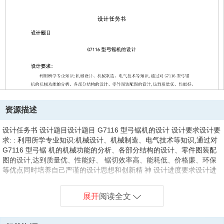
资源描述
设计任务书 设计题目设计题目 G7116 型弓锯机的设计 设计要求设计要
求: : 利用所学专业知识:机械设计、机械制造、电气技术等知识,通过对
G7116 型弓锯 机的机械功能的分析、各部分结构的设计、零件图装配
图的设计,达到质量优、性能好、 锯切效率高、能耗低、价格廉、环保
等优点同时培养自己严谨的设计思想和创新精 神 设计进度要求设计进
度要求 1.第一周：确定毕业设计题目。 2.第二周：查阅资料。 3.第
三、四周：进行初步的设计。 4.第五周：对设计进行修改。 5.第六周：
展开
阅读全文
完成设计。 6.第七周：打印。 7.第八周：答辩。 指导教师（签名）：
指导教师（签名）： 摘摘要要 弓锯机在生产中的用途多而广泛，能锯
切各种截面形状不同的普通钢、不锈钢、 铜材、铝材等金属型材、管