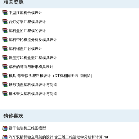
相关资源
材、钢管家具、运动器材、旅游休闲用品、汽车、摩托车、 自行车、童
车、装潢等行业进行大批量生产的最佳设备。在生产力发展方面起着不
中型注塑机合模设计
可 替代作用。该弓锯机的控制线路采用 Y 系列三相异步交流电动机，
台灯灯罩注塑模具设计
因为，它的效率高、 工作可靠、结构简单、维护方便、价格低。适用于
不易燃、不易爆、无腐蚀性气
塑料盒的注塑模的设计
第1页
/ 共计38页，预览前20页
塑料带轮模流分析及模具设计
塑料端盖注射模设计
喷墨打印机盒盖注塑模具设计
踏板的弯曲与胀形模具设计
模具-弯管接头塑料模设计（DT有相同图纸-待删除）
球形顶盖塑料模具设计与制造
排水管头塑料模具设计与制造
猜你喜欢
饼干包装机三维图模型
汽车双横臂独立悬架的设计 含三维二维运动学分析和计算.rar