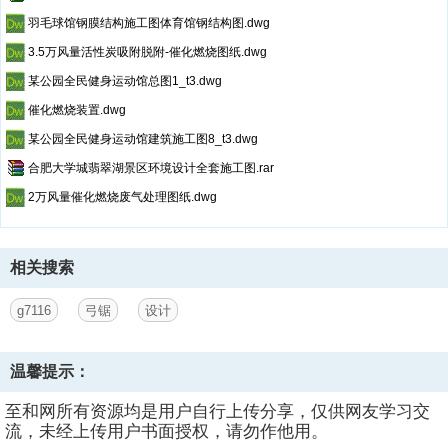
羽毛球馆钢膜结构施工图体育馆钢结构图.dwg
3.5万风量活性炭吸附脱附-催化燃烧图纸.dwg
某公园全民健身运动馆总图1_t3.dwg
催化燃烧装置.dwg
某公园全民健身运动馆建筑施工图8_t3.dwg
合肥大学城翡翠湖景区环境设计全套施工图.rar
2万风量催化燃烧废气处理图纸.dwg
相关搜索
g7116
弓锯
设计
第2页
/ 共计38页，预览前20页
温馨提示：
至和网所有资源均是用户自行上传分享，仅供网友学习交
流，未经上传用户书面授权，请勿作他用。