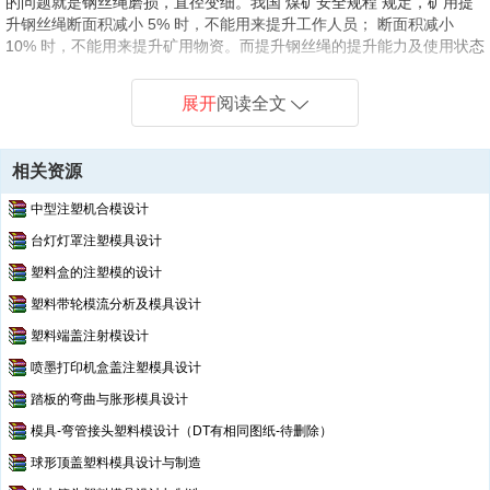
的问题就是钢丝绳磨损，直径变细。我国 煤矿安全规程 规定，矿用提
升钢丝绳断面积减小 5% 时，不能用来提升工作人员； 断面积减小
10% 时，不能用来提升矿用物资。而提升钢丝绳的提升能力及使用状态
对于 提升设备的安全可靠运行至关重要，因此，每天必须对提升钢丝绳
进行检测，以确保提 升设备的安全可靠运行。目前，厂矿企业仍然沿用
展开
阅读全文
传统的人工检测方法，即人工使用游 标卡尺进行抽点检测。这种检测方
法存在着很大的弊端，它检测精度低，不能进行连续 的实时在线检测，
漏检的情况也时有发生，这就给提升安全带来严重隐患。同时，这种 方
相关资源
法劳动强度大，检测速度慢。另外，在进行人工检测时，提升钢丝绳必
须停止提升， 这样会降低工作效率和设备利用率。而且人工检测全凭实
中型注塑机合模设计
际工作经验，精度、效率也会 随之降低，既不能完成非接触检测，又不
台灯灯罩注塑模具设计
能实现在线检测，同时还增加了检测时给工作 人员所带来的危险性。针
对这种现状，国内外各高校及研究部门对提升钢丝绳直径的连 续实时在
塑料盒的注塑模的设计
线检测进行了大量的研究工作。从检测
塑料带轮模流分析及模具设计
第1页
/ 共计48页，预览前20页
塑料端盖注射模设计
喷墨打印机盒盖注塑模具设计
踏板的弯曲与胀形模具设计
模具-弯管接头塑料模设计（DT有相同图纸-待删除）
球形顶盖塑料模具设计与制造