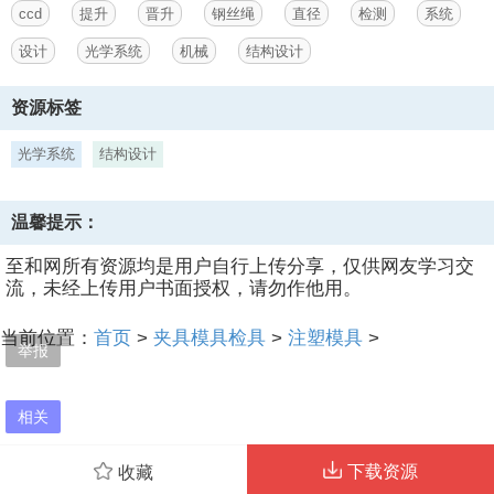
ccd
提升
晋升
钢丝绳
直径
检测
系统
设计
光学系统
机械
结构设计
第2页
/ 共计48页，预览前20页
资源标签
光学系统
结构设计
温馨提示：
至和网所有资源均是用户自行上传分享，仅供网友学习交
流，未经上传用户书面授权，请勿作他用。
当前位置：
首页
>
夹具模具检具
>
注塑模具
>
举报
相关
下载资源
收藏