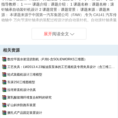
指导教师： 1 一一 课题介绍：课题介绍： 1 课题名称：课题名称：滚
针轴承自动装针机设计 2 课题背景：课题背景： 课题来源：课题来
源： 本课题来源于中国第一汽车集团公司（FAW）,专为 CA141 汽车传
动轴中 万向节滚针轴承的装配过程设计的自动装针机。自动滚针轴承装
针机能有效解 决人工装针速度慢，合格率低等问题，该机可装配各种规
格的滚针轴承。 机床和机床自动线：机床和机床自动线： 机床和机床
展开
阅读全文
自动线是一种专用高效自动化技术装备，目前，由于它仍是大 批量机械
产品实现高效、 高质量和经济性生产的关键装备，因而被广泛应用 于
汽车、拖拉机、内燃机和压缩机等许多工业生产领域。其中 ，特别是汽
相关资源
车 工业，是机床和自动线最大的用户。如德国大众汽车厂在 Salzgitter
的发动机 工厂，90 年代初所采用的金属切削机床主要是自动线
数控平面水射流切割机（PJ转-含SOLIDWORKS三维图）
(60%)、组合机床(20%)和 加工中心(20%)。显然，在大批量生产的机
工艺夹具：LW2013.4.23输油泵泵体的工艺规程及专用夹具设计（含三维二维工艺卡）
械工业部门，大量采用的设备是机 床和自动线。因此，机床及其自动线
的技术性能和综合自动化水平，在
轮式装载机设计三维模型
车床250三维图模型
拉坯矫直机设计仿真
聚乳酸玻璃纤维复合材料的研究
矿山斜井防跑车装置
捆扎式产品固定装置设计