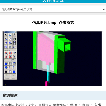
文件预览区
1.bak
1.dwg--点击预览
2.bak
2.dwg--点击预览
3.dwl
仿真图片.bmp--点击预览
4.bak
4.dwl
5.bak
5.dwg--点击预览
sav58.tmp
sav5D.tmp
说明书
毕业论文.doc--点击预览
MODELl_5.bin
model_1.avi
资源描述
本科生毕业设计（论文） 开题报告 学生姓名： 学 号： 班 级： 专 业：