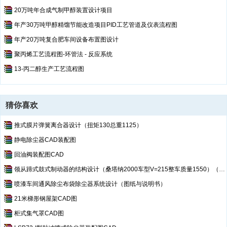
20万吨年合成气制甲醇装置设计项目
年产30万吨甲醇精馏节能改造项目PID工艺管道及仪表流程图
年产20万吨复合肥车间设备布置图设计
聚丙烯工艺流程图-环管法 - 反应系统
13-丙二醇生产工艺流程图
猜你喜欢
推式膜片弹簧离合器设计（扭矩130总重1125）
静电除尘器CAD装配图
回油阀装配图CAD
领从蹄式鼓式制动器的结构设计（桑塔纳2000车型V=215整车质量1550）（全套设计）
喷漆车间通风除尘布袋除尘器系统设计（图纸与说明书）
21米梯形钢屋架CAD图
柜式集气罩CAD图