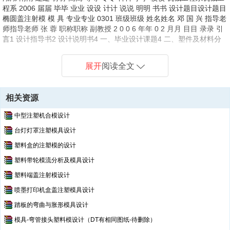
程系 2006 届届 毕毕 业业 设设 计计 说说 明明 书书 设计题目设计题目
椭圆盖注射模 模 具 专业专业 0301 班级班级 姓名姓名 邓 国 兴 指导老
师指导老师 张 蓉 职称职称 副教授 2 0 0 6 年年 0 2 月月 目目 录录 引
言1 设计指导书2 设计说明书4 一、毕业设计课题4 二、塑件及材料分
析4 三、模具结构设计6 1、分型面6 2、型腔布局7 3、浇注系统设计7
4、排气系统设计8 5、成型零件设计9 6、脱模机构设计16 7、模温调
展开
阅读全文
节与冷却系统设计20 8、其它设计23 9、装配草图24 三、设计小结25
参考资料26 引引 言言 本说明书为我机械系 2006 届模具设计也制造专
业毕业生毕业设计说明书，意在对我专 业的学生在大学期间所学专业知
相关资源
识的综合考察、评估。要在有限的时间内单独完成设计。 也是在走上工
作岗位前的一次考察。 本设计说明书是本人完全根据塑料模具技术手册
中型注塑机合模设计
的要求形式及相关的工艺编写的。 说明书的内
台灯灯罩注塑模具设计
塑料盒的注塑模的设计
塑料带轮模流分析及模具设计
塑料端盖注射模设计
喷墨打印机盒盖注塑模具设计
踏板的弯曲与胀形模具设计
模具-弯管接头塑料模设计（DT有相同图纸-待删除）