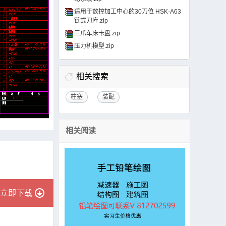
适用于数控加工中心的30刀位 HSK-A63
链式刀库.zip
三爪车床卡盘.zip
压力机模型.zip
相关搜索
柱塞
装配
相关阅读
立即下载