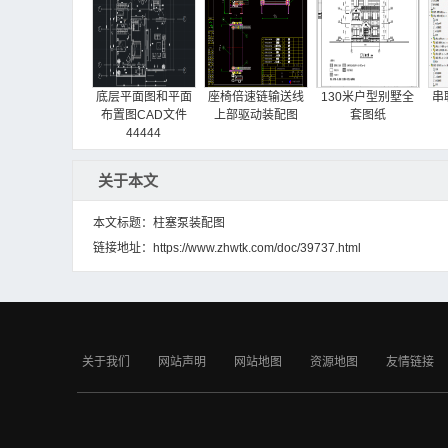
底层平面图和平面
座椅倍速链输送线
130米户型别墅全
串
布置图CAD文件
上部驱动装配图
套图纸
44444
关于本文
本文标题：柱塞泵装配图
链接地址：
https://www.zhwtk.com/doc/39737.html
连续运输机构
带式输送机自动张
电子商务中的移动
紧装置
支付安全问题研究
关于我们
网站声明
网站地图
资源地图
友情链接