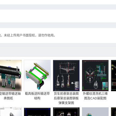
流，未经上传用户书面授权，请勿作他用。
型输送带输送轴
载具板送料输送带
货车前悬架总装图
外螺纹清洗机三维
承图纸
结构
后悬架总装图钢板
图及CAD装配图
弹簧支架图