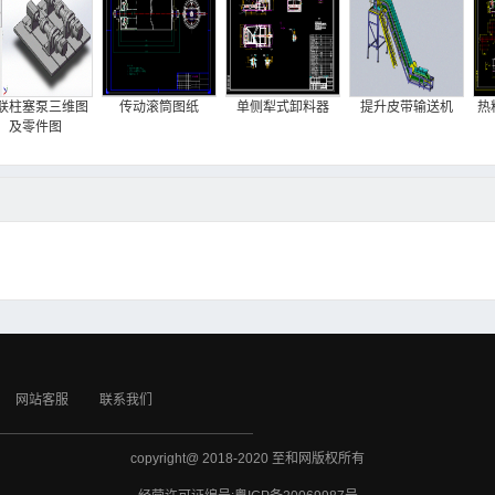
联柱塞泵三维图
传动滚筒图纸
单侧犁式卸料器
提升皮带输送机
热
及零件图
网站客服
联系我们
copyright@ 2018-2020 至和网版权所有