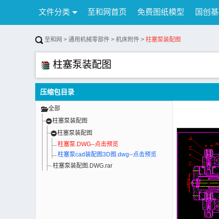
文件分类
至和网首页
免费图纸模型
国创基
行业资讯
公告
联系我们
至和网
>
通用机械零部件
>
机床附件
>
柱塞泵装配图
柱塞泵装配图
压缩包目录
全部
柱塞泵装配图
柱塞泵装配图
柱塞泵.DWG--点击预览
柱塞泵cad装配图3D图.dwg--点击预览
柱塞泵装配图.DWG.rar