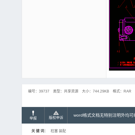
编号：
39737
类型：
共享资源
大小：
744.29KB
格式：
RAR
word格式文档无特别注明外均
版权申诉
举报
关 键 词：
柱塞 装配