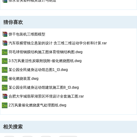
排水管头塑料模具设计与制造
猜你喜欢
饼干包装机三维图模型
汽车双横臂独立悬架的设计 含三维二维运动学分析和计算.rar
羽毛球馆钢膜结构施工图体育馆钢结构图.dwg
3.5万风量活性炭吸附脱附-催化燃烧图纸.dwg
某公园全民健身运动馆总图1_t3.dwg
催化燃烧装置.dwg
某公园全民健身运动馆建筑施工图8_t3.dwg
合肥大学城翡翠湖景区环境设计全套施工图.rar
2万风量催化燃烧废气处理图纸.dwg
相关搜索