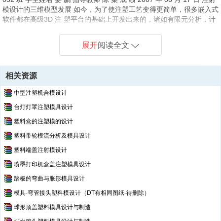
模设计的三维模型发展 如今，为了使注塑工艺变得更简单，很多嵌入式
软件都在高级3D 注 塑平台的基础上开发出来的，诸如有限元分析，计
算机辅助制造，注射模 设计，模拟以及形象化设计。这些软件都是很有
利的。然而，它关非没有 缺点。事实上，这些嵌入式软件也可以通过低
展开
阅读全文
级的3D更灵活和更轻便性 开发出来。这篇文章查阅了各种各样基于3D
应用发展的期刊和方法，主 要是关于软件方面。首先，提出了一种基于
3D的应用发展的方法，这种 观点通过使用Parasolid模型的注射模实现
相关资源
的。基于在已建立的模具设计中 的模具设计概念，文中说明了一种被叫
做IMOLD的模件。在一个Windows NT 平
中型注塑机合模设计
台灯灯罩注塑模具设计
塑料盒的注塑模的设计
塑料带轮模流分析及模具设计
塑料端盖注射模设计
喷墨打印机盒盖注塑模具设计
踏板的弯曲与胀形模具设计
模具-弯管接头塑料模设计（DT有相同图纸-待删除）
球形顶盖塑料模具设计与制造