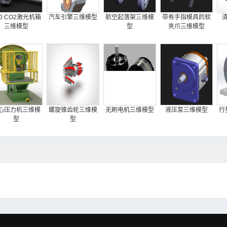
40 CO2激光机箱
汽车引擎三维模型
航空起落架三维模
带有手指模具的软
三维模型
型
夹爪三维模型
心压力机三维模
螺旋锥齿轮三维模
无刷电机三维模型
液压泵三维模型
行
型
型