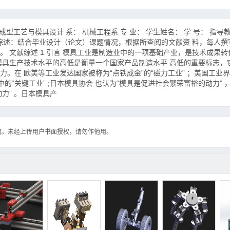
型工艺与模具设计 系： 机械工程系 专 业： 学生姓名： 学 号： 指导教师
 1文献综述：结合毕业设计（论文）课题情况，根据所查阅的文献资 料，每人撰写 
 文献综述 1 引言 模具工业是制造业中的一项基础产业，是技术成果
模具生产技术水平的高低是衡量一个国家产品制造水平 高低的重要标志，
。在 欧美等工业发达国家被称为“点铁成金”的“磁力工业” ；美国工业界
的“关键工业” ;日本模具协会 也认为“模具是促进社会繁荣富裕的动力” 
动力” 。日本模具产
流，未经上传用户书面授权，请勿作他用。