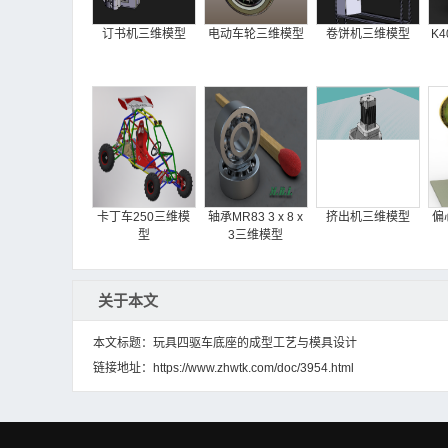
订书机三维模型
电动车轮三维模型
卷饼机三维模型
K
卡丁车250三维模
轴承MR83 3 x 8 x
挤出机三维模型
偏
型
3三维模型
关于本文
本文标题：玩具四驱车底座的成型工艺与模具设计
链接地址：
https://www.zhwtk.com/doc/3954.html
自行式模块化运输
Citrus press - Back
疗机器人三维模型
车三维模型