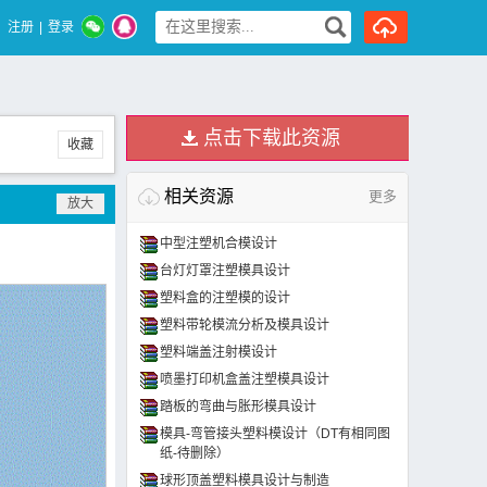
注册
|
登录
点击下载此资源
收藏
相关资源
更多
中型注塑机合模设计
台灯灯罩注塑模具设计
塑料盒的注塑模的设计
塑料带轮模流分析及模具设计
塑料端盖注射模设计
喷墨打印机盒盖注塑模具设计
踏板的弯曲与胀形模具设计
模具-弯管接头塑料模设计（DT有相同图
纸-待删除）
球形顶盖塑料模具设计与制造