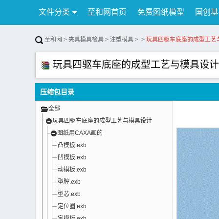
文件分类
至和网首页
免费图纸模型
国创基
行业资讯
公告
联系我们
至和网
>
夹具模具检具
>
注塑模具
>
>
玩具四驱车底座的成型工艺
玩具四驱车底座的成型工艺与模具设计
压缩包目录
全部
玩具四驱车底座的成型工艺与模具设计
图纸用CAXA画的
凸模板.exb
凹模板.exb
动模板.exb
型腔.exb
型芯.exb
定位圈.exb
定模板.exb