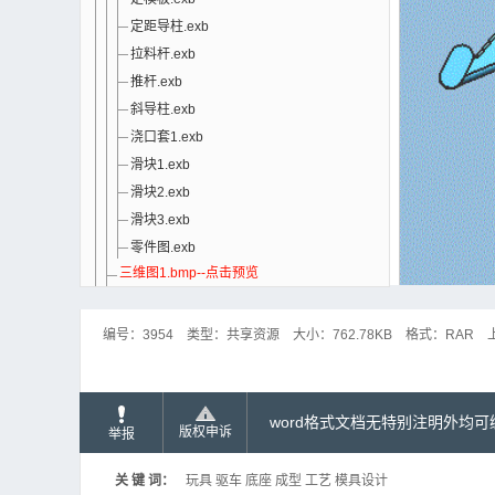
定距导柱.exb
拉料杆.exb
推杆.exb
斜导柱.exb
浇口套1.exb
滑块1.exb
滑块2.exb
滑块3.exb
零件图.exb
三维图1.bmp--点击预览
三维图23.bmp--点击预览
开题报告.doc--点击预览
编号：
3954
类型：
共享资源
大小：
762.78KB
格式：
RAR
摘要.doc--点击预览
毕业实习报告.doc--点击预览
毕业设计说明书.doc--点击预览
零件图.bmp--点击预览
word格式文档无特别注明外均
版权申诉
举报
说明.htm
关 键 词：
玩具 驱车 底座 成型 工艺 模具设计