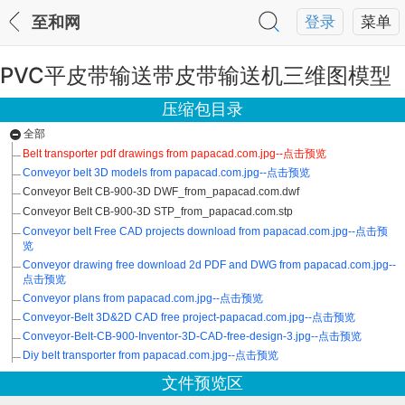
至和网
登录
菜单
PVC平皮带输送带皮带输送机三维图模型
压缩包目录
全部
Belt transporter pdf drawings from papacad.com.jpg--点击预览
Conveyor belt 3D models from papacad.com.jpg--点击预览
Conveyor Belt CB-900-3D DWF_from_papacad.com.dwf
Conveyor Belt CB-900-3D STP_from_papacad.com.stp
Conveyor belt Free CAD projects download from papacad.com.jpg--点击预
览
Conveyor drawing free download 2d PDF and DWG from papacad.com.jpg--
点击预览
Conveyor plans from papacad.com.jpg--点击预览
Conveyor-Belt 3D&2D CAD free project-papacad.com.jpg--点击预览
Conveyor-Belt-CB-900-Inventor-3D-CAD-free-design-3.jpg--点击预览
Diy belt transporter from papacad.com.jpg--点击预览
文件预览区