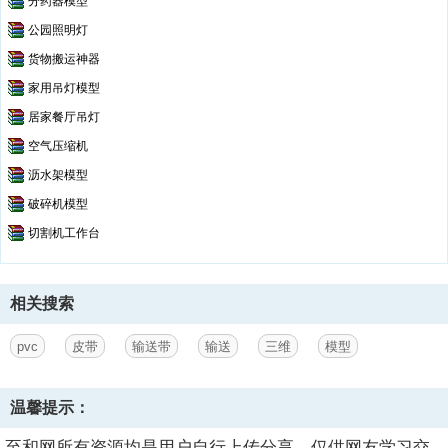
分药器模型
公园照明灯
货物搬运神器
家用吊灯模型
居家餐厅吊灯
空气压缩机
沥水架模型
破碎机模型
切割机工作台
相关搜索
pvc
皮带
输送带
输送
三维
模型
温馨提示：
至和网所有资源均是用户自行上传分享，仅供网友学习交