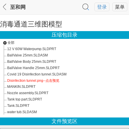
至和网
登录
菜单
消毒通道三维图模型
压缩包目录
全部
12 V 60W Waterpump.SLDPRT
BallValve 25mm.SLDASM
BallValve Body 25mm.SLDPRT
BallValve Handle 25mm.SLDPRT
Covid 19 Disinfection tunnel.SLDASM
Disinfection tunnel.png--点击预览
MANKIN.SLDPRT
Nozzle assembly.SLDPRT
Tank top part.SLDPRT
Tank.SLDPRT
water tub.SLDASM
文件预览区