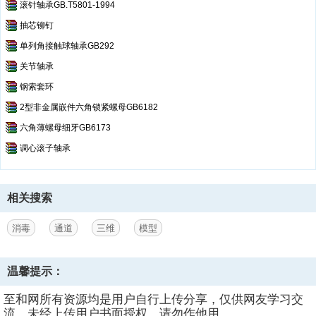
滚针轴承GB.T5801-1994
抽芯铆钉
单列角接触球轴承GB292
关节轴承
钢索套环
2型非金属嵌件六角锁紧螺母GB6182
六角薄螺母细牙GB6173
调心滚子轴承
相关搜索
消毒
通道
三维
模型
温馨提示：
至和网所有资源均是用户自行上传分享，仅供网友学习交
流，未经上传用户书面授权，请勿作他用。