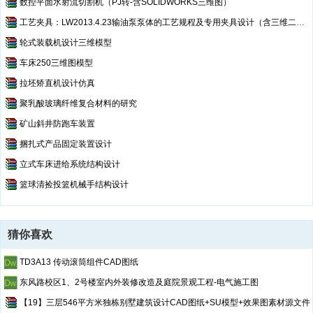
数控平面水射流切割机（PJ转-含SOLIDWORKS三维图）
工艺夹具：LW2013.4.23输油泵泵体的工艺规程及专用夹具设计（含三维二维工艺卡）
轮式装载机设计三维模型
车床250三维图模型
拉坯矫直机设计仿真
聚乳酸玻璃纤维复合材料的研究
矿山斜井防跑车装置
捆扎式产品固定装置设计
立式车床进给系统结构设计
篮球清捡投篮机械手结构设计
猜你喜欢
TD3A13 传动滚筒组件CAD图纸
东风路校区1、2号楼室内外装修改造及庭院景观工程-电气施工图
【19】三层546平方米独栋别墅建筑设计CAD图纸+SU模型+效果图素材源文件