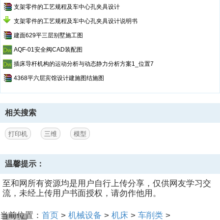
支架零件的工艺规程及车中心孔夹具设计
支架零件的工艺规程及车中心孔夹具设计说明书
建面629平三层别墅施工图
AQF-01安全阀CAD装配图
插床导杆机构的运动分析与动态静力分析方案1_位置7
4368平六层宾馆设计建施图结施图
相关搜索
打印机
三维
模型
温馨提示：
至和网所有资源均是用户自行上传分享，仅供网友学习交
流，未经上传用户书面授权，请勿作他用。
当前位置：
首页
>
机械设备
>
机床
>
车削类
>