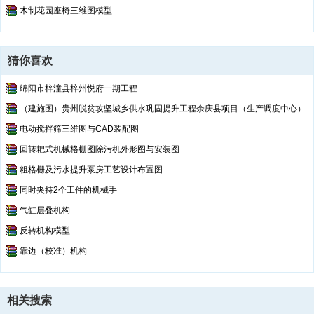
木制花园座椅三维图模型
猜你喜欢
绵阳市梓潼县梓州悦府一期工程
（建施图）贵州脱贫攻坚城乡供水巩固提升工程余庆县项目（生产调度中心）
电动搅拌筛三维图与CAD装配图
回转耙式机械格栅图除污机外形图与安装图
粗格栅及污水提升泵房工艺设计布置图
同时夹持2个工件的机械手
气缸层叠机构
反转机构模型
靠边（校准）机构
相关搜索