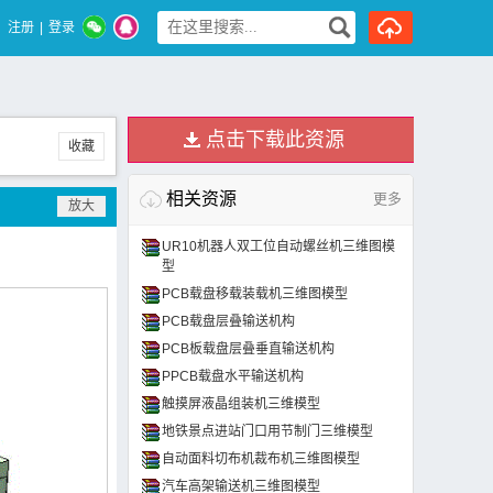
注册
|
登录
点击下载此资源
收藏
相关资源
更多
UR10机器人双工位自动螺丝机三维图模
型
PCB载盘移载装载机三维图模型
PCB载盘层叠输送机构
PCB板载盘层叠垂直输送机构
PPCB载盘水平输送机构
触摸屏液晶组装机三维模型
地铁景点进站门口用节制门三维模型
自动面料切布机裁布机三维图模型
汽车高架输送机三维图模型