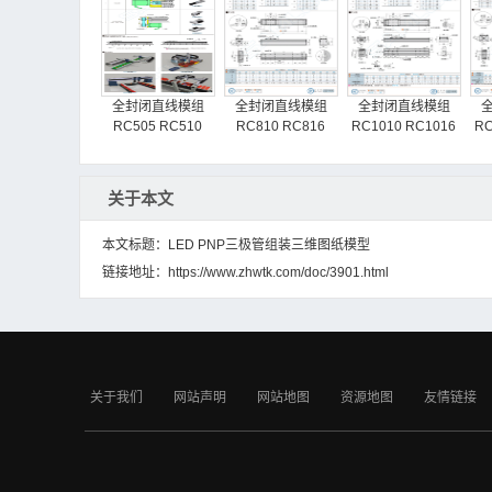
全封闭直线模组
全封闭直线模组
全封闭直线模组
RC505 RC510
RC810 RC816
RC1010 RC1016
RC
关于本文
本文标题：LED PNP三极管组装三维图纸模型
链接地址：
https://www.zhwtk.com/doc/3901.html
M13反转、自转夹
M36旋转固定机构
M30胶带卷绕式夹
具
具
关于我们
网站声明
网站地图
资源地图
友情链接