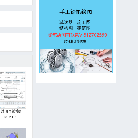
全封闭直线模组
RC610