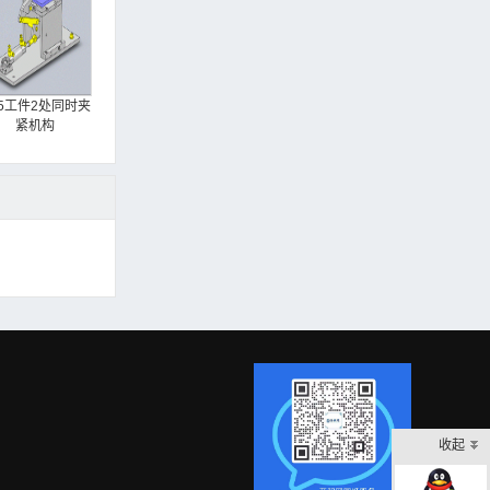
25工件2处同时夹
紧机构
收起