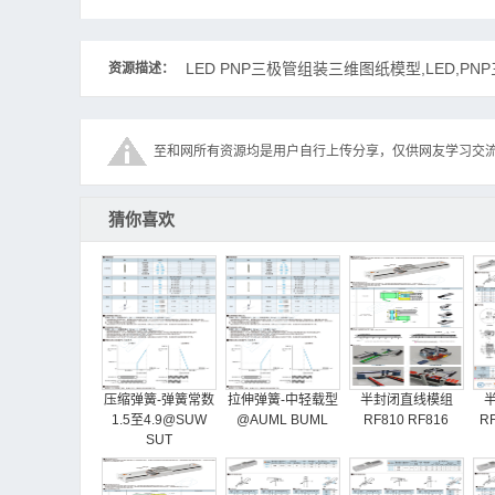
LED PNP三极管组装三维图纸模型,LED,PN
资源描述：
至和网所有资源均是用户自行上传分享，仅供网友学习交
猜你喜欢
压缩弹簧-弹簧常数
拉伸弹簧-中轻载型
半封闭直线模组
1.5至4.9@SUW
@AUML BUML
RF810 RF816
RF
SUT