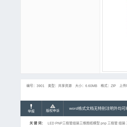
编号：
3901
类型：
共享资源
大小：
6.60MB
格式：
ZIP
上传
word格式文档无特别注明外均
版权申诉
举报
关 键 词：
LED PNP三极管组装三维图纸模型 pnp 三极管 组装