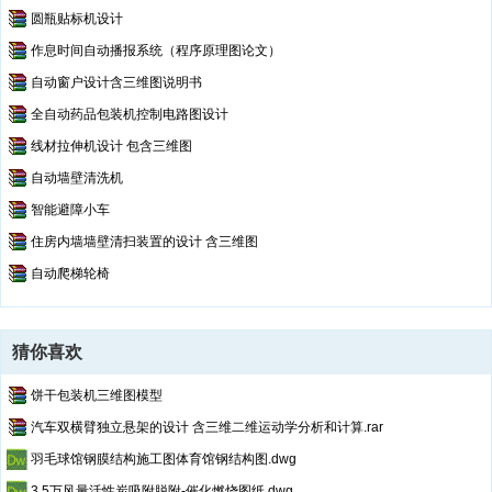
圆瓶贴标机设计
作息时间自动播报系统（程序原理图论文）
自动窗户设计含三维图说明书
全自动药品包装机控制电路图设计
线材拉伸机设计 包含三维图
自动墙壁清洗机
智能避障小车
住房内墙墙壁清扫装置的设计 含三维图
自动爬梯轮椅
猜你喜欢
饼干包装机三维图模型
汽车双横臂独立悬架的设计 含三维二维运动学分析和计算.rar
羽毛球馆钢膜结构施工图体育馆钢结构图.dwg
3.5万风量活性炭吸附脱附-催化燃烧图纸.dwg