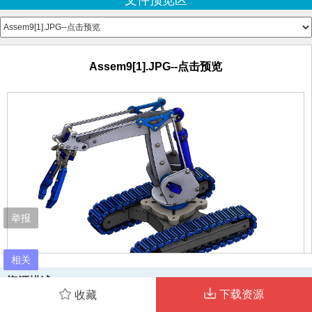
文件预览区
Assem3.SLDASM
Assem4.SLDASM
Assem5.SLDASM
Assem6.SLDASM
Assem9[1].JPG--点击预览
Assem7.SLDASM
Assem8.SLDASM
Assem9.SLDASM
Assem9[1].JPG--点击预览
pan head cross recess screw_iso.sldprt
Part1.SLDPRT
Part10.SLDPRT
Part11.SLDPRT
Part12.SLDPRT
Part13.SLDPRT
举报
Part14.SLDPRT
Part15.SLDPRT
Part16.SLDPRT
相关
Part17.SLDPRT
资源描述
Part18.SLDPRT
下载资源
收藏
Part19.SLDPRT
可行走机器人机械臂三维图模型,可行,机器人,机械,三维,模型
Part2.SLDPRT