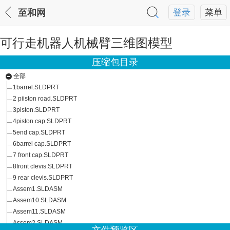
至和网
登录
菜单
可行走机器人机械臂三维图模型
压缩包目录
全部
1barrel.SLDPRT
2 piiston road.SLDPRT
3piston.SLDPRT
4piston cap.SLDPRT
5end cap.SLDPRT
6barrel cap.SLDPRT
7 front cap.SLDPRT
8front clevis.SLDPRT
9 rear clevis.SLDPRT
Assem1.SLDASM
Assem10.SLDASM
Assem11.SLDASM
Assem2.SLDASM