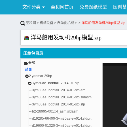
文件分类
至和网首页
免费图纸模型
国创基
行业资讯
公告
联系我们
至和网
>
机械设备
>
自动化机械
>
>
洋马船用发动机29hp模型.zip
洋马船用发动机29hp模型.zip
压缩包目录
全部
封面
2 yanmar 29hp
3ym30ae_bobtail_2014-01-stp
3ym30ae_bobtail_2014-01-stp.err
3ym30ae_bobtail_2014-01-stp.sldasm
3ym30ae_bobtail_2014-01-stp.stp
b2-28995-001x-l_asm.sldasm
d19285-66400-3ym30ae-sw01-l.sldprt
d19600-01320-3ym30ae-sw01-l.sldprt