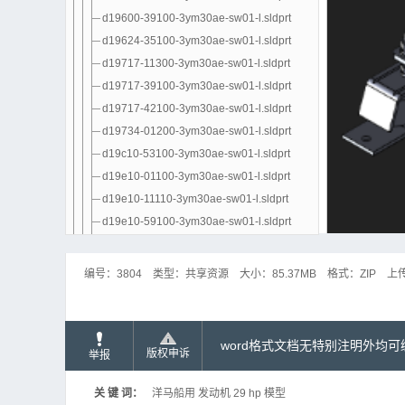
d19600-39100-3ym30ae-sw01-l.sldprt
d19624-35100-3ym30ae-sw01-l.sldprt
d19717-11300-3ym30ae-sw01-l.sldprt
d19717-39100-3ym30ae-sw01-l.sldprt
d19717-42100-3ym30ae-sw01-l.sldprt
d19734-01200-3ym30ae-sw01-l.sldprt
d19c10-53100-3ym30ae-sw01-l.sldprt
d19e10-01100-3ym30ae-sw01-l.sldprt
d19e10-11110-3ym30ae-sw01-l.sldprt
d19e10-59100-3ym30ae-sw01-l.sldprt
d28377-08500-3ym30e-01-sw01-l.sldprt
d28377-91280-3ym30ae-sw01-l.sldprt
编号：
3804
类型：
共享资源
大小：
85.37MB
格式：
ZIP
上
d28990-01300-3ym30ae-sw01-l.sldprt
d28990-01400-3ym30ae-sw01-l.sldprt
d28990-07350-3ym30ae-sw01-l.sldprt
word格式文档无特别注明外均
版权申诉
举报
d28990-12300-3ym30ae-sw01-l.sldprt
d28990-13200-3ym30ae-sw01-l.sldprt
关 键 词：
洋马船用 发动机 29 hp 模型
d28990-34100-3ym30ae-sw01-l.sldprt