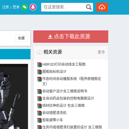
注册
|
登录
点击下载此资源
收藏
相关资源
更多
HBR3D打印自动线含工程图
圆瓶贴标机设计
作息时间自动播报系统（程序原理图论
文）
自动窗户设计含三维图说明书
全自动药品包装机控制电路图设计
线材拉伸机设计 包含三维图
自动墙壁清洗机
智能避障小车
住房内墙墙壁清扫装置的设计 含三维图