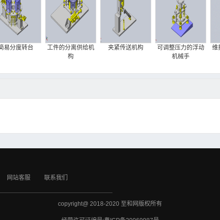
简易分度转台
工件的分离供给机
夹紧传送机构
可调整压力的浮动
维
构
机械手
网站客服
联系我们
copyright@ 2018-2020 至和网版权所有