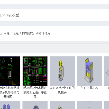
29,hp,模型
流，未经上传用户书面授权，请勿作他用。
转耙式机械格栅
粗格栅及污水提升
同时夹持2个工件的
气缸层叠机构
除污机外形图与
泵房工艺设计布置
机械手
安装图
图