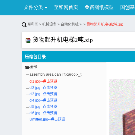
文件分类
至和网首页
免费图纸模型
国创基
行业资讯
公告
联系我们
至和网
>
机械设备
>
自动化机械
>
>
货物起升机电梯2吨.zip
货物起升机电梯2吨.zip
压缩包目录
全部
assembly area dan lift cargo.x_t
cl1.jpg--点击预览
cl2.jpg--点击预览
cl3.jpg--点击预览
cl4.jpg--点击预览
cl5.jpg--点击预览
cl6.jpg--点击预览
Untitled.jpg--点击预览