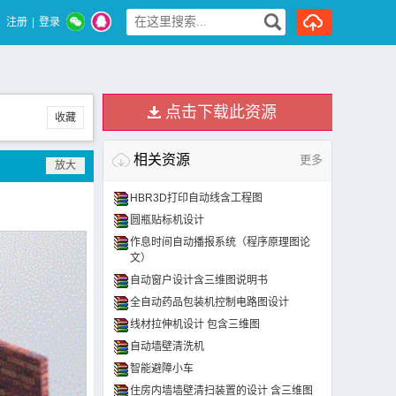
注册
|
登录
点击下载此资源
收藏
相关资源
更多
HBR3D打印自动线含工程图
圆瓶贴标机设计
作息时间自动播报系统（程序原理图论
文）
自动窗户设计含三维图说明书
全自动药品包装机控制电路图设计
线材拉伸机设计 包含三维图
自动墙壁清洗机
智能避障小车
住房内墙墙壁清扫装置的设计 含三维图