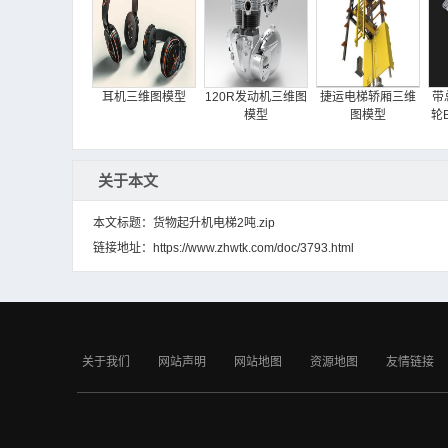
耳机三维图模型
120R发动机三维图
捷运电梯轿厢三维
带
模型
图模型
轮B
关于本文
本文标题：货物起升机电梯2吨.zip
链接地址：
https://www.zhwtk.com/doc/3793.html
滑门衣柜壁橱三维
8英寸蝶阀三维图模
厨房三维图模型
图模型
型
关于我们
网站声明
网站地图
资源地图
友情链接