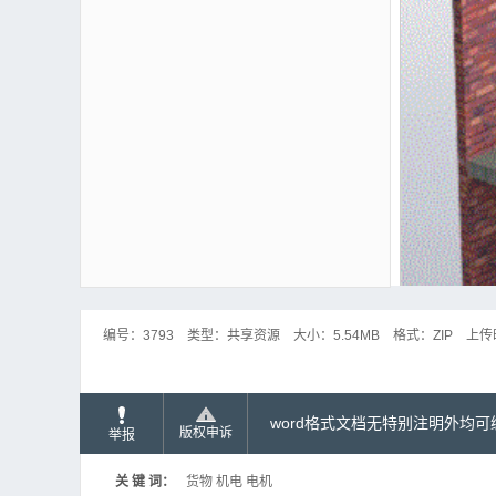
编号：
3793
类型：
共享资源
大小：
5.54MB
格式：
ZIP
上传
word格式文档无特别注明外均
版权申诉
举报
关 键 词：
货物 机电 电机