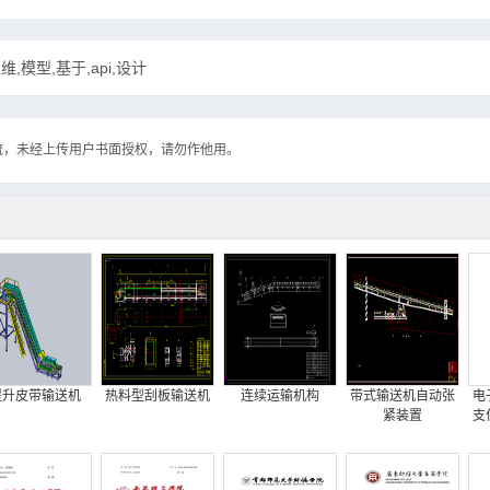
,模型,基于,api,设计
流，未经上传用户书面授权，请勿作他用。
提升皮带输送机
热料型刮板输送机
连续运输机构
带式输送机自动张
电
紧装置
支