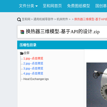
文件分类
至和网首页
免费图纸模型
国创基
行业资讯
公告
联系我们
至和网
>
通用机械零部件
>
机床附件
>
>
换热器三维模型-基于API的
换热器三维模型-基于API的设计.zip
压缩包目录
全部
1.jpg--点击预览
2.jpg--点击预览
3.jpg--点击预览
4.jpg--点击预览
Heat Exchanger.igs