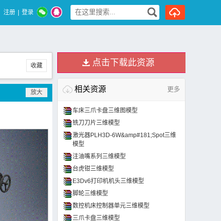
注册
|
登录
点击下载此资源
收藏
相关资源
更多
车床三爪卡盘三维图模型
铣刀刀片三维模型
激光器PLH3D-6W&amp#181;Spot三维
模型
注油嘴系列三维模型
台虎钳三维模型
E3Dv6打印机机头三维模型
脚轮三维模型
数控机床控制器单元三维模型
三爪卡盘三维模型