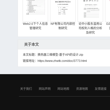
Web2.0下个人信息
NF有限公司内部控
论中小股东滥用公
D
管理研究
制研究
司权利人格的分析
及研究
关于本文
本文标题：换热器三维模型-基于API的设计.zip
链接地址：
https://www.zhwtk.com/doc/3773.html
华利一品原装进口
促进电子商务发展
房地产过度投资问
葡萄酒营销与实践
的物流
题的研究
分析
关于我们
网站声明
网站地图
资源地图
友情链接