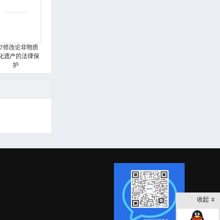
17修改论非物质
化遗产的法律保
护
收起