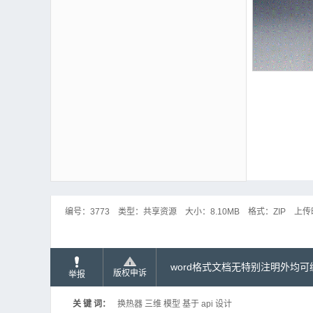
编号：
3773
类型：
共享资源
大小：
8.10MB
格式：
ZIP
上传
word格式文档无特别注明外均
版权申诉
举报
关 键 词：
换热器 三维 模型 基于 api 设计