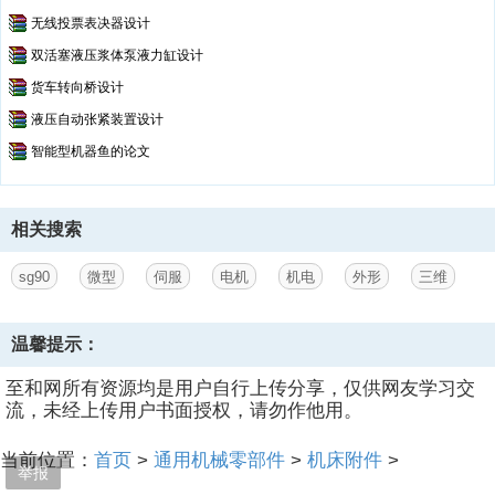
无线投票表决器设计
双活塞液压浆体泵液力缸设计
货车转向桥设计
液压自动张紧装置设计
智能型机器鱼的论文
相关搜索
sg90
微型
伺服
电机
机电
外形
三维
温馨提示：
至和网所有资源均是用户自行上传分享，仅供网友学习交
流，未经上传用户书面授权，请勿作他用。
当前位置：
首页
>
通用机械零部件
>
机床附件
>
举报