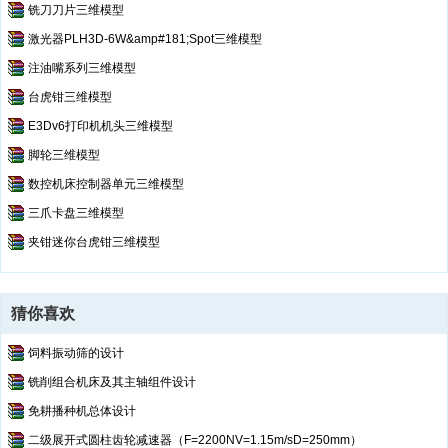
铣刀刀片三维模型
激光器PLH3D-6W&amp#181;Spot三维模型
注油嘴系列三维模型
台虎钳三维模型
E3Dv6打印机机头三维模型
脚轮三维模型
数控机床控制器单元三维模型
三爪卡盘三维模型
夹钳迷你台虎钳三维模型
猜你喜欢
饲料振动筛的设计
铣削组合机床及其主轴组件设计
免耕播种机总体设计
二级展开式圆柱齿轮减速器（F=2200NV=1.15m/sD=250mm）