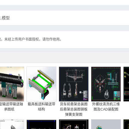
,模型
流，未经上传用户书面授权，请勿作他用。
型输送带输送轴
载具板送料输送带
货车前悬架总装图
外螺纹清洗机三维
承图纸
结构
后悬架总装图钢板
图及CAD装配图
弹簧支架图