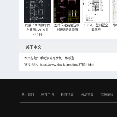
底层平面图和平面
座椅倍速链输送线
130米户型别墅全
串
布置图CAD文件
上部驱动装配图
套图纸
44444
关于本文
本文标题：手动滚筒跑步机三维模型
链接地址：
https://www.zhwtk.com/doc/37534.html
连续运输机构
带式输送机自动张
电子商务中的移动
紧装置
支付安全问题研究
关于我们
网站声明
网站地图
资源地图
友情链接