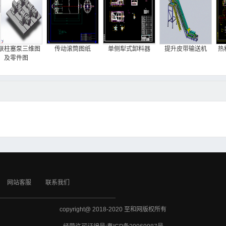
联柱塞泵三维图
传动滚筒图纸
单侧犁式卸料器
提升皮带输送机
热
及零件图
网站客服
联系我们
copyright@ 2018-2020 至和网版权所有