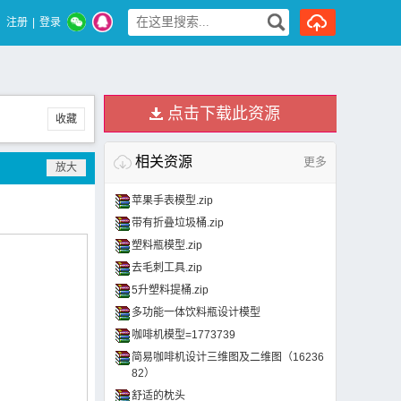
注册
|
登录
点击下载此资源
收藏
相关资源
更多
苹果手表模型.zip
带有折叠垃圾桶.zip
塑料瓶模型.zip
去毛刺工具.zip
5升塑料提桶.zip
多功能一体饮料瓶设计模型
咖啡机模型=1773739
简易咖啡机设计三维图及二维图（16236
82）
舒适的枕头