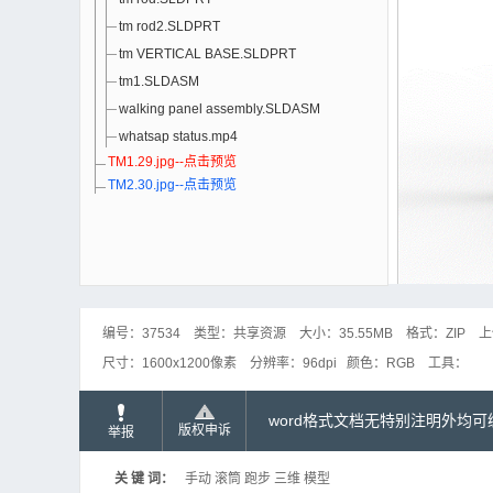
tm rod2.SLDPRT
tm VERTICAL BASE.SLDPRT
tm1.SLDASM
walking panel assembly.SLDASM
whatsap status.mp4
TM1.29.jpg--点击预览
TM2.30.jpg--点击预览
编号：
37534
类型：
共享资源
大小：
35.55MB
格式：
ZIP
上
尺寸：
1600x1200像素
分辨率：
96dpi
颜色：
RGB
工具：
word格式文档无特别注明外均
版权申诉
举报
关 键 词：
手动 滚筒 跑步 三维 模型