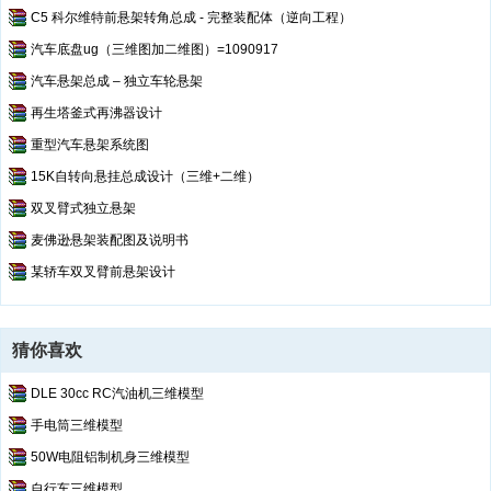
C5 科尔维特前悬架转角总成 - 完整装配体（逆向工程）
汽车底盘ug（三维图加二维图）=1090917
汽车悬架总成 – 独立车轮悬架
再生塔釜式再沸器设计
重型汽车悬架系统图
15K自转向悬挂总成设计（三维+二维）
双叉臂式独立悬架
麦佛逊悬架装配图及说明书
某轿车双叉臂前悬架设计
猜你喜欢
DLE 30cc RC汽油机三维模型
手电筒三维模型
50W电阻铝制机身三维模型
自行车三维模型