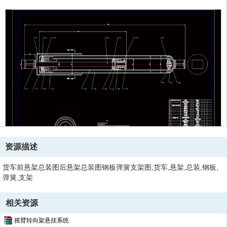
资源描述
货车前悬架总装图后悬架总装图钢板弹簧支架图,货车,悬架,总装,钢板,
弹簧,支架
相关资源
摇臂转向架悬挂系统