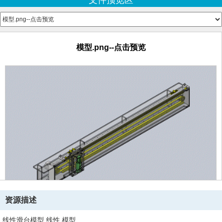
文件预览区
0227_101_Servo_Motor_HC-PQ23.SLDPRT
0227_201_Base.SLDPRT
0227_202_Rib.SLDPRT
0227_203_Rib.SLDPRT
模型.png--点击预览
0227_204_Plate.SLDPRT
0227_205_Spacer.SLDPRT
0227_206_Shaft.SLDPRT
0227_207_Cover.SLDPRT
0227_208_Plate.SLDPRT
0227_209_Bracket.SLDPRT
0227_210_Plate.SLDPRT
0227_211_Plate.SLDPRT
0227_212_Plate.SLDPRT
0227_213_Block.SLDPRT
0227_214_Dog.SLDPRT
0227_301_M8x30.SLDPRT
0227_302_M8x25.SLDPRT
0227_303_M8x20.SLDPRT
资源描述
0227_304_M5x20.SLDPRT
0227_305_SCB5-15.sldprt
线性滑台模型,线性,模型