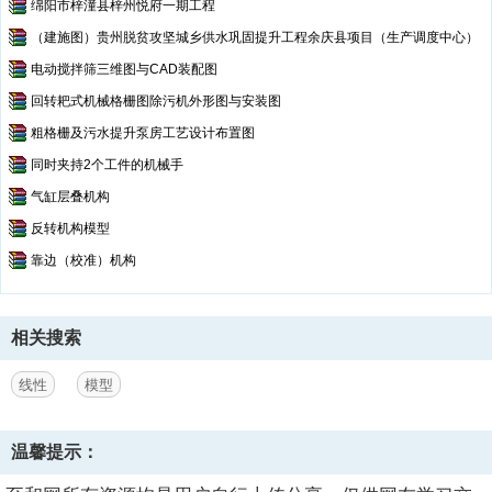
绵阳市梓潼县梓州悦府一期工程
0227_Z_B6001ZZNR_2.sldprt
（建施图）贵州脱贫攻坚城乡供水巩固提升工程余庆县项目（生产调度中心）
0227_Z_HTPA30S5M150-B-V14-Z28-J221.SLDPRT
0227_Z_HTPA30S5M150-B-V14-Z28-J222.SLDPRT
电动搅拌筛三维图与CAD装配图
0227_Z_MLM14_1.sldprt
回转耙式机械格栅图除污机外形图与安装图
0227_Z_MLM14_2.sldprt
粗格栅及污水提升泵房工艺设计布置图
0227_Z_SX2RL24-1420_1.sldprt
0227_Z_SX2RL24-1420_2.sldprt
同时夹持2个工件的机械手
0227_Z_SX2RL24-1420_3.sldprt
气缸层叠机构
0227_Z_TBCS-S5M150_1.sldprt
反转机构模型
0227_Z_TBCS-S5M150_2.sldprt
Thumbs.db
靠边（校准）机构
_0227_Assy.SLDASM
_0227_SA01.SLDASM
_0227_SA02.SLDASM
相关搜索
_0227_SA03.SLDASM
模型.png--点击预览
线性
模型
温馨提示：