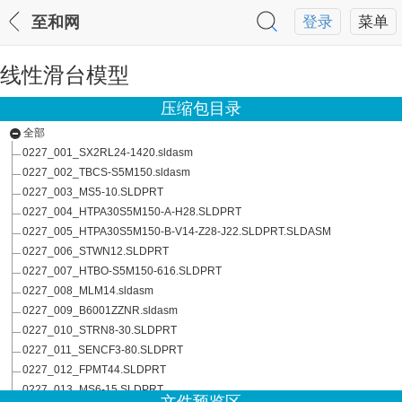
至和网
登录
菜单
线性滑台模型
压缩包目录
全部
0227_001_SX2RL24-1420.sldasm
0227_002_TBCS-S5M150.sldasm
0227_003_MS5-10.SLDPRT
0227_004_HTPA30S5M150-A-H28.SLDPRT
0227_005_HTPA30S5M150-B-V14-Z28-J22.SLDPRT.SLDASM
0227_006_STWN12.SLDPRT
0227_007_HTBO-S5M150-616.SLDPRT
0227_008_MLM14.sldasm
0227_009_B6001ZZNR.sldasm
0227_010_STRN8-30.SLDPRT
0227_011_SENCF3-80.SLDPRT
0227_012_FPMT44.SLDPRT
0227_013_MS6-15.SLDPRT