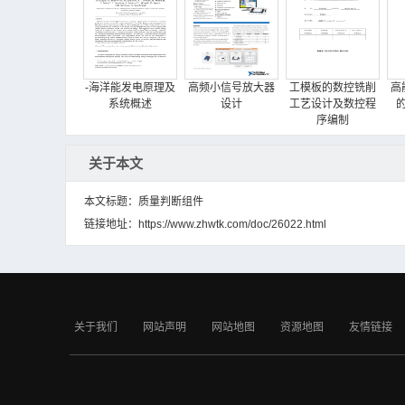
0198_307_M3x25.SLDPRT
0198_308_M3x10.SLDPRT
0198_309_SLBNR6.SLDPRT
-海洋能发电原理及
高频小信号放大器
工模板的数控铣削
高
0198_310_M5x30.SLDPRT
系统概述
设计
工艺设计及数控程
0198_311_M4x10.SLDPRT
序编制
0198_Work-A.sldprt
0198_Z_E2E-X14MD1Base.SLDPRT
关于本文
0198_Z_E2E-X14MD1Nut.SLDPRT
本文标题：质量判断组件
0198_Z_E2E-X14MD1Nuts.SLDPRT
链接地址：
0198_Z_HBLFSN5-SSU1_1.sldprt
https://www.zhwtk.com/doc/26022.html
0198_Z_HBLFSN5-SSU2_1.sldprt
工控系统安全态势
故障齿轮的振动分
供电企业设备状态
感知建模与算法实
0198_Z_HBLFSN5-SSU3_1.sldprt
析和故障诊断
检修断路器设备状
现（南航）
0198_Z_HBLFSN5-SSU4_1.sldprt
0198_Z_HBLFSN5-SSU5_1.sldprt
关于我们
网站声明
网站地图
资源地图
友情链接
0198_Z_SVKN-50-500-6-T100-IM-15-W-C1.sl
dprt
0198_Z_SVKN-50-500-6-T100-IM-15-W-C10.s
ldprt