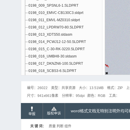
0198_009_SPSNL6-1.SLDPRT
0198_010_EMVC-CB130C3.sldprt
0198_011_EMVL-MZ0310.sldprt
0198_012_LPDRW70-80.SLDPRT
0198_013_XDTS50.sldasm
0198_014_PCWJ12-12-50.SLDPRT
0198_015_C-30-RK-3220.SLDPRT
0198_016_UMBH8-30.sldasm
0198_017_DKNZN6-100.SLDPRT
0198_018_SCBS3-6.SLDPRT
0198_019_SCBS3-8.SLDPRT
0198_020_SCBS4-20.SLDPRT
编号：
26022
类型：
共享资源
大小：
13.51MB
格式：
ZIP
上
0198_021_SCBS5-10.SLDPRT
尺寸：
941x661像素
分辨率：
95dpi
颜色：
RGB
工具：
0198_022_SCBS5-12.SLDPRT
0198_101_Box_SKBU-1N-BL.sldprt
word格式文档无特别注明外均
版权申诉
举报
0198_102_Box_SKBU-1N-YE.sldprt
0198_103_Sensor_E2E-X14MD1.SLDASM
关 键 词：
质量 判断 组件
0198_201_Plate.SLDPRT