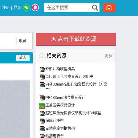
注册
|
登录
点击下载此资源
收藏
相关资源
更多
矩形油桶吹塑模具
盖压铸工艺与模具设计说明书
内径83mm椎形孔轴套模具设计（方案
二）
内径83mm轴套模具设计
压盖压铸模具设计
超短焦激光投影仪结构设计3d模型
深度计模型
自动宽度切换机构
粘接用转台