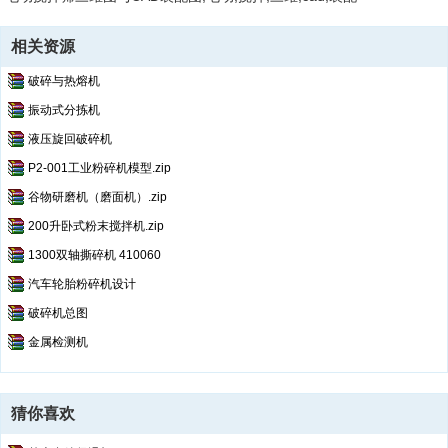
相关资源
破碎与热熔机
振动式分拣机
液压旋回破碎机
P2-001工业粉碎机模型.zip
谷物研磨机（磨面机）.zip
200升卧式粉末搅拌机.zip
1300双轴撕碎机 410060
汽车轮胎粉碎机设计
破碎机总图
金属检测机
猜你喜欢