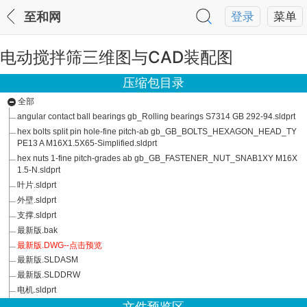
至和网
登录
菜单
电动搅拌筛三维图与CAD装配图
压缩包目录
全部
angular contact ball bearings gb_Rolling bearings S7314 GB 292-94.sldprt
hex bolts split pin hole-fine pitch-ab gb_GB_BOLTS_HEXAGON_HEAD_TY
PE13 A M16X1.5X65-Simplified.sldprt
hex nuts 1-fine pitch-grades ab gb_GB_FASTENER_NUT_SNAB1XY M16X
1.5-N.sldprt
叶片.sldprt
外壁.sldprt
支撑.sldprt
最新版.bak
最新版.DWG--点击预览
最新版.SLDASM
最新版.SLDDRW
电机.sldprt
端盖.sldprt