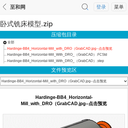
至和网
登录
菜单
卧式铣床模型.zip
压缩包目录
全部
Hardinge-BB4_Horizontal-Mill_with_DRO（GrabCAD.jpg--点击预览
Hardinge-BB4_Horizontal-Mill_With_DRO_（GrabCAD）.FCStd
Hardinge-BB4_Horizontal-Mill_With_DRO_（GrabCAD）.step
文件预览区
Hardinge-BB4_Horizontal-
Mill_with_DRO（GrabCAD.jpg--点击预览