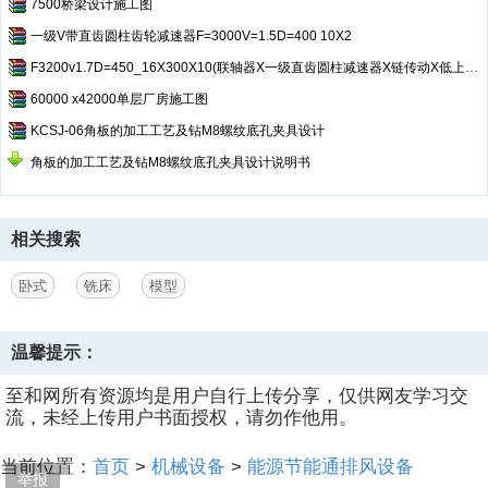
7500桥梁设计施工图
一级V带直齿圆柱齿轮减速器F=3000V=1.5D=400 10X2
F3200v1.7D=450_16X300X10(联轴器X一级直齿圆柱减速器X链传动X低上高下)
60000 x42000单层厂房施工图
KCSJ-06角板的加工工艺及钻M8螺纹底孔夹具设计
角板的加工工艺及钻M8螺纹底孔夹具设计说明书
相关搜索
卧式
铣床
模型
温馨提示：
至和网所有资源均是用户自行上传分享，仅供网友学习交
流，未经上传用户书面授权，请勿作他用。
当前位置：
首页
>
机械设备
>
能源节能通排风设备
举报