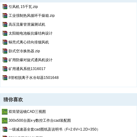
引风机 15千瓦.zip
工业强制热风循环干燥箱.zip
高压流量管泄漏测试机
太阳能电池板抗爆结构设计
蜗壳式离心径向排烟风机
卧式空冷换热器.zip
矿用防爆对旋式通风机设计
矿用通风系统1316017
8管程脱离子水冷却器1501648
猜你喜欢
双筒望远镜CAD三视图
300x500台面x-y数控工作台cad装配图
一级减速器全套cad图纸及说明书（F=2.6V=1.2D=350）