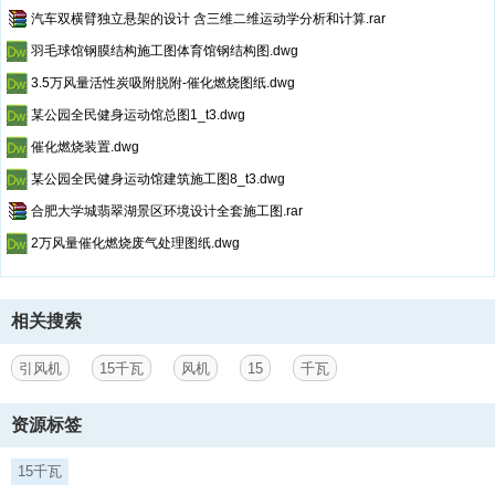
汽车双横臂独立悬架的设计 含三维二维运动学分析和计算.rar
羽毛球馆钢膜结构施工图体育馆钢结构图.dwg
3.5万风量活性炭吸附脱附-催化燃烧图纸.dwg
某公园全民健身运动馆总图1_t3.dwg
催化燃烧装置.dwg
某公园全民健身运动馆建筑施工图8_t3.dwg
合肥大学城翡翠湖景区环境设计全套施工图.rar
2万风量催化燃烧废气处理图纸.dwg
相关搜索
引风机
15千瓦
风机
15
千瓦
资源标签
15千瓦