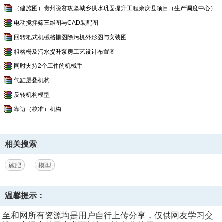
（建施图）贵州脱贫攻坚城乡供水巩固提升工程余庆县项目（生产调度中心）
电动搅拌筛三维图与CAD装配图
回转耙式机械格栅图除污机外形图与安装图
粗格栅及污水提升泵房工艺设计布置图
同时夹持2个工件的机械手
气缸层叠机构
反转机构模型
靠边（校准）机构
相关搜索
施肥
模型
温馨提示：
至和网所有资源均是用户自行上传分享，仅供网友学习交