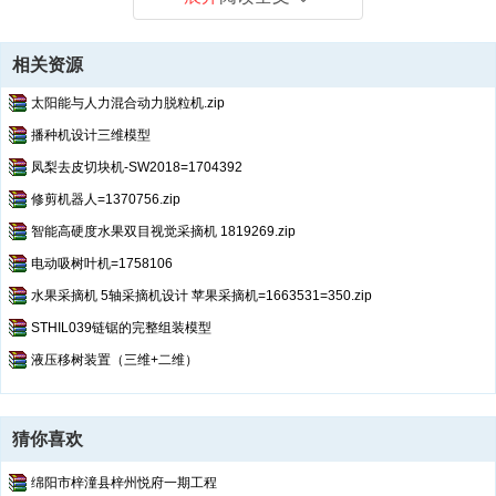
相关资源
太阳能与人力混合动力脱粒机.zip
播种机设计三维模型
凤梨去皮切块机-SW2018=1704392
修剪机器人=1370756.zip
智能高硬度水果双目视觉采摘机 1819269.zip
电动吸树叶机=1758106
水果采摘机 5轴采摘机设计 苹果采摘机=1663531=350.zip
STHIL039链锯的完整组装模型
液压移树装置（三维+二维）
猜你喜欢
绵阳市梓潼县梓州悦府一期工程