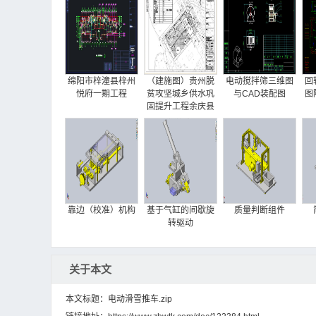
绵阳市梓潼县梓州
（建施图）贵州脱
电动搅拌筛三维图
回
悦府一期工程
贫攻坚城乡供水巩
与CAD装配图
图
固提升工程余庆县
项目（生产调度中
心）
靠边（校准）机构
基于气缸的间歇旋
质量判断组件
转驱动
关于本文
本文标题：电动滑雪推车.zip