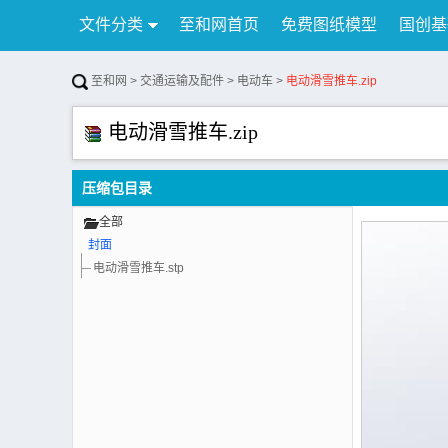
文件分类
至和网首页
免费图纸模型
国创基
行业资讯
公告
联系我们
至和网
>
交通运输及配件
>
电动车
>
电动滑雪推车.zip
电动滑雪推车.zip
压缩包目录
全部
封面
电动滑雪推车.stp