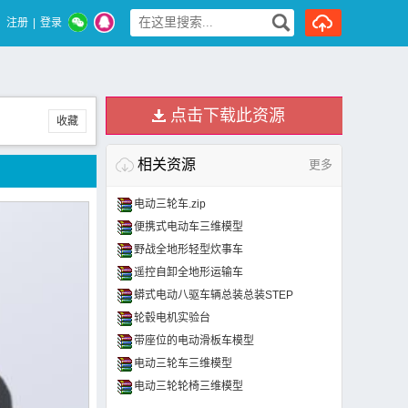
注册
|
登录
点击下载此资源
收藏
相关资源
更多
电动三轮车.zip
便携式电动车三维模型
野战全地形轻型炊事车
遥控自卸全地形运输车
蟒式电动八驱车辆总装总装STEP
轮毂电机实验台
带座位的电动滑板车模型
电动三轮车三维模型
电动三轮轮椅三维模型