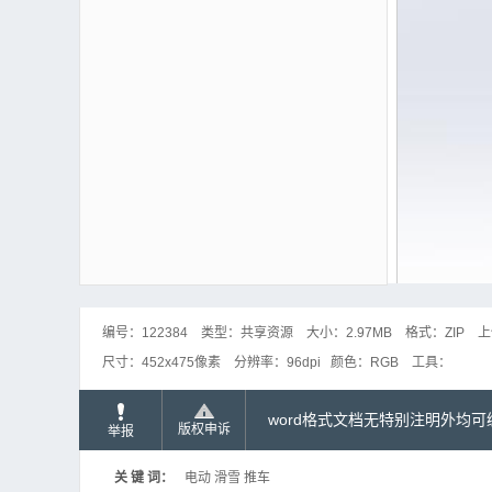
编号：
122384
类型：
共享资源
大小：
2.97MB
格式：
ZIP
上
尺寸：
452x475像素
分辨率：
96dpi
颜色：
RGB
工具：
word格式文档无特别注明外均
版权申诉
举报
关 键 词：
电动 滑雪 推车