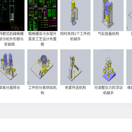
转耙式机械格栅
粗格栅及污水提升
同时夹持2个工件的
气缸层叠机构
除污机外形图与
泵房工艺设计布置
机械手
安装图
图
简易分度转台
工件的分离供给机
夹紧传送机构
可调整压力的浮动
维
构
机械手