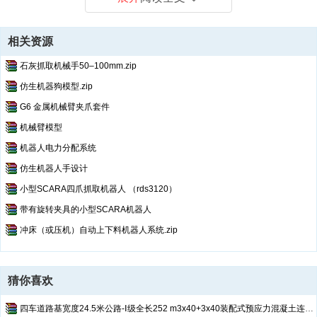
相关资源
石灰抓取机械手50–100mm.zip
仿生机器狗模型.zip
G6 金属机械臂夹爪套件
机械臂模型
机器人电力分配系统
仿生机器人手设计
小型SCARA四爪抓取机器人 （rds3120）
带有旋转夹具的小型SCARA机器人
冲床（或压机）自动上下料机器人系统.zip
猜你喜欢
四车道路基宽度24.5米公路-Ⅰ级全长252 m3x40+3x40装配式预应力混凝土连续箱梁（说明书、土方计算表、CAD图纸）