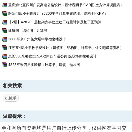
重庆渝北至四川广安高速公路设计（设计说明书 CAD图 土方计算调配表）
医院门诊楼全套设计（6200平含计算书建筑图、结构图PKPM）
【2层】428㎡二层框架办事处土建工程量计算及施工图预算
建筑图－结构图－计算书
3800平米广州某六层中学宿舍楼设计
江苏某4层小学教学楼设计（建筑图、结构图、计算书、外文翻译等资料）
总长530米桥宽22.5米双向四车道公路I级双塔斜拉桥设计
4823平米四层实验楼（计算书、建筑、结构图）
相关搜索
机械手
温馨提示：
至和网所有资源均是用户自行上传分享，仅供网友学习交