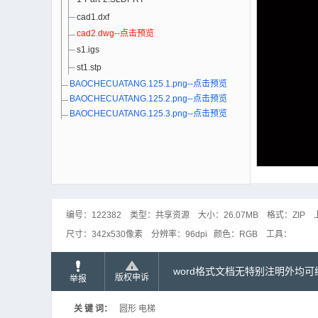
cad1.dxf
cad2.dwg--点击预览
s1.igs
st1.stp
BAOCHECUATANG.125.1.png--点击预览
BAOCHECUATANG.125.2.png--点击预览
BAOCHECUATANG.125.3.png--点击预览
编号：
122382
类型：
共享资源
大小：
26.07MB
格式：
ZIP
尺寸：
342x530像素
分辨率：
96dpi
颜色：
RGB
工具：
word格式文档无特别注明外均
版权申诉
举报
关 键 词：
圆形 电梯