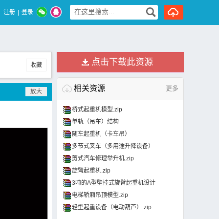
注册
|
登录
点击下载此资源
收藏
相关资源
更多
桥式起重机模型.zip
单轨（吊车）结构
随车起重机（卡车吊）
多节式叉车（多用途升降设备）
剪式汽车修理举升机.zip
旋臂起重机.zip
3吨的A型壁挂式旋臂起重机设计
电梯轿厢吊顶模型.zip
轻型起重设备（电动葫芦）.zip