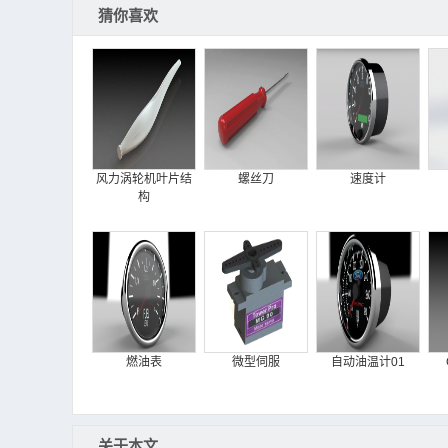
猜你喜欢
风力涡轮机叶片结
螺丝刀
速度计
构
燃油表
微型伺服
自动油温计01
关于本文