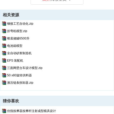
相关资源
铆接工艺自动化.zip
折弯机模型.zip
锥底储罐6500升
电池箱模型
全自动砂浆制造机
EPS 装配机
三面网壁台车设计模型.zip
50 x80旋转供料器
液压链条拆卸器.zip
猜你喜欢
仿指按摩器按摩杆注射成型模具设计