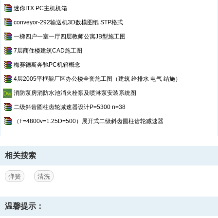
迷你ITX PC主机机箱
conveyor-292输送机3D数模图纸 STP格式
一梯四户一室一厅四层教师公寓JB型施工图
7层商住楼建筑CAD施工图
梅赛德斯奔驰PC机箱概念
4层2005平框架厂区办公楼全套施工图（建筑 给排水 电气 结施）
消防泵房消防水池消火栓泵及喷淋泵安装系统图
二级斜齿圆柱齿轮减速器设计P=5300 n=38
（F=4800v=1.25D=500）展开式二级斜齿圆柱齿轮减速器
相关搜索
弹簧
清洗
温馨提示：