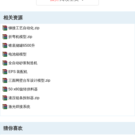
相关资源
铆接工艺自动化.zip
折弯机模型.zip
锥底储罐6500升
电池箱模型
全自动砂浆制造机
EPS 装配机
三面网壁台车设计模型.zip
50 x80旋转供料器
液压链条拆卸器.zip
激光焊接系统
猜你喜欢