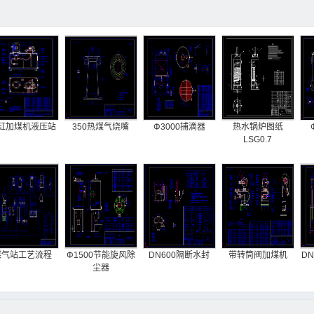
缸加煤机液压站
350热煤气烧嘴
Φ3000捕滴器
热水锅炉图纸
LSG0.7
煤气站工艺流程
Φ1500节能旋风除
DN600隔断水封
带转筒阀加煤机
D
尘器