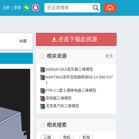
注册
|
登录
点击下载此资源
收藏
相关资源
更多
500kVA GEA变压器三维模型
HARTING浩亭连接器框架09 14 006 037
1
FTR-C1富士通继电器三维模型
变频器三维模型
戈贡蒸汽机三维模型
相关搜索
三相
电机
机电