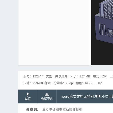
编号：
122247
类型：
共享资源
大小：
1.24MB
格式：
ZIP
上
尺寸：
959x808像素
分辨率：
96dpi
颜色：
RGB
工具：
word格式文档无特别注明外均
版权申诉
举报
关 键 词：
三相 电机 机电 驱动器 变频器