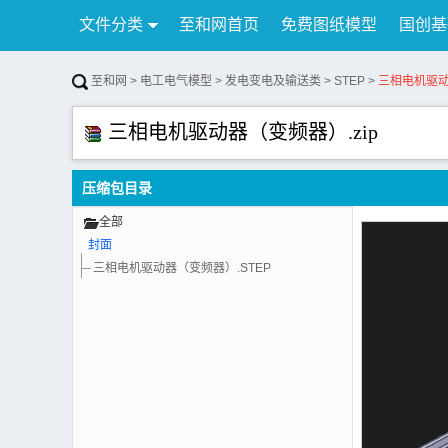
文件分类
至和网首页
免费图纸模型
国创基
行业资讯
公告
联系我们
至和网
>
电工电气模型
>
发电变电及输送类
>
STEP
>
三相电机驱动
三相电机驱动器（变频器）.zip
压缩包目录
全部
封面
三相电机驱动器（变频器）.STEP