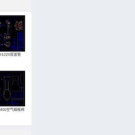
Φ1220双竖管
N400空气插板阀