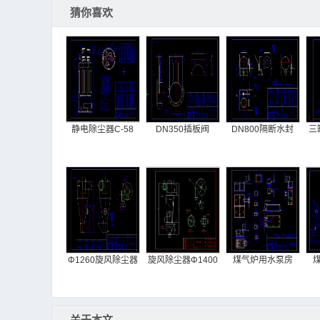
猜你喜欢
静电除尘器C-58
DN350插板阀
DN800隔断水封
三
Φ1260旋风除尘器
旋风除尘器Φ1400
煤气炉用水泵房
关于本文